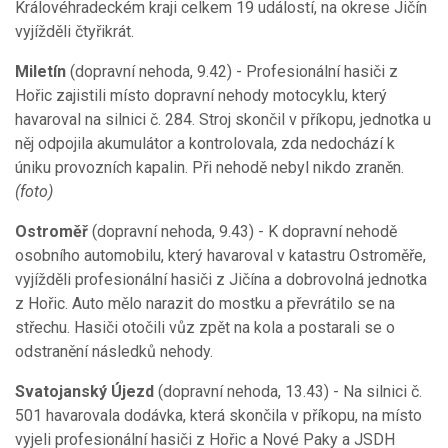
Královéhradeckém kraji celkem 19 událostí, na okrese Jičín
vyjížděli čtyřikrát.
Miletín
(dopravní nehoda, 9.42) - Profesionální hasiči z
Hořic zajistili místo dopravní nehody motocyklu, který
havaroval na silnici č. 284. Stroj skončil v příkopu, jednotka u
něj odpojila akumulátor a kontrolovala, zda nedochází k
úniku provozních kapalin. Při nehodě nebyl nikdo zraněn.
(foto)
Ostroměř
(dopravní nehoda, 9.43) - K dopravní nehodě
osobního automobilu, který havaroval v katastru Ostroměře,
vyjížděli profesionální hasiči z Jičína a dobrovolná jednotka
z Hořic. Auto mělo narazit do mostku a převrátilo se na
střechu. Hasiči otočili vůz zpět na kola a postarali se o
odstranění následků nehody.
Svatojanský Újezd
(dopravní nehoda, 13.43) - Na silnici č.
501 havarovala dodávka, která skončila v příkopu, na místo
vyjeli profesionální hasiči z Hořic a Nové Paky a JSDH