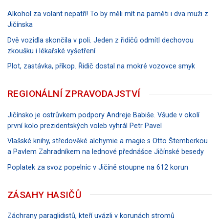
Alkohol za volant nepatří! To by měli mít na paměti i dva muži z
Jičínska
Dvě vozidla skončila v poli. Jeden z řidičů odmítl dechovou
zkoušku i lékařské vyšetření
Plot, zastávka, příkop. Řidič dostal na mokré vozovce smyk
REGIONÁLNÍ ZPRAVODAJSTVÍ
Jičínsko je ostrůvkem podpory Andreje Babiše. Všude v okolí
první kolo prezidentských voleb vyhrál Petr Pavel
Vlašské knihy, středověké alchymie a magie s Otto Štemberkou
a Pavlem Zahradníkem na lednové přednášce Jičínské besedy
Poplatek za svoz popelnic v Jičíně stoupne na 612 korun
ZÁSAHY HASIČŮ
Záchrany paraglidistů, kteří uvázli v korunách stromů