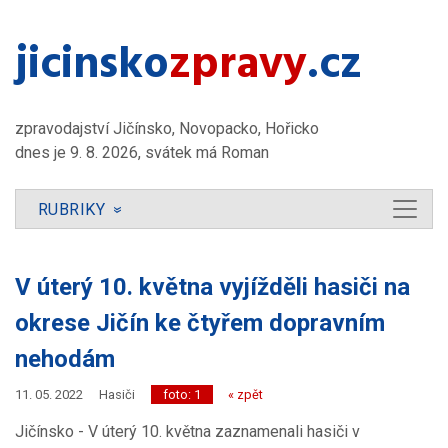
jicinsko​
zpravy
.cz
zpravodajství Jičínsko, Novopacko, Hořicko
dnes je 9. 8. 2026, svátek má Roman
RUBRIKY
»
V úterý 10. května vyjížděli hasiči na
okrese Jičín ke čtyřem dopravním
nehodám
11. 05. 2022
Hasiči
foto: 1
« zpět
Jičínsko - V úterý 10. května zaznamenali hasiči v