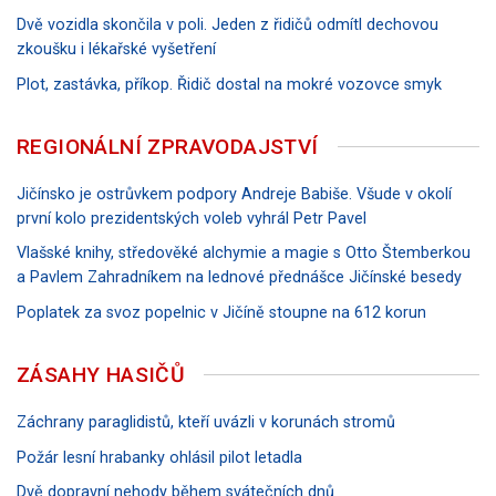
Dvě vozidla skončila v poli. Jeden z řidičů odmítl dechovou
zkoušku i lékařské vyšetření
Plot, zastávka, příkop. Řidič dostal na mokré vozovce smyk
REGIONÁLNÍ ZPRAVODAJSTVÍ
Jičínsko je ostrůvkem podpory Andreje Babiše. Všude v okolí
první kolo prezidentských voleb vyhrál Petr Pavel
Vlašské knihy, středověké alchymie a magie s Otto Štemberkou
a Pavlem Zahradníkem na lednové přednášce Jičínské besedy
Poplatek za svoz popelnic v Jičíně stoupne na 612 korun
ZÁSAHY HASIČŮ
Záchrany paraglidistů, kteří uvázli v korunách stromů
Požár lesní hrabanky ohlásil pilot letadla
Dvě dopravní nehody během svátečních dnů