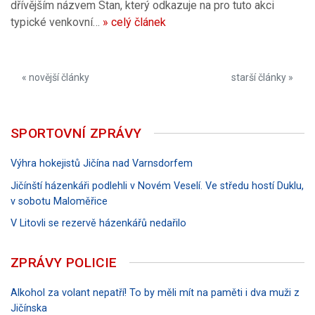
dřívějším názvem Stan, který odkazuje na pro tuto akci
typické venkovní…
» celý článek
« novější články
starší články »
SPORTOVNÍ ZPRÁVY
Výhra hokejistů Jičína nad Varnsdorfem
Jičínští házenkáři podlehli v Novém Veselí. Ve středu hostí Duklu,
v sobotu Maloměřice
V Litovli se rezervě házenkářů nedařilo
ZPRÁVY POLICIE
Alkohol za volant nepatří! To by měli mít na paměti i dva muži z
Jičínska