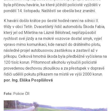
byla příčinou havárie, ke které jičínští policisté vyjížděli v
pondělí 14. listopadu. Naštěstí se obešla bez zranění.
K havárii došlo krátce po šesté hodině ranní na silnici II.
třídy v obci Tetín. Dvacetiletý řidič automobilu Škoda Fabia,
který jel od Miletína na Lázně Bělohrad, nepřizpůsobil
rychlost své jízdy a na mokré vozovce dostal smyk, vyjel
vpravo mimo komunikaci, kde narazil do drátěného plotu,
následně projel autobusovou zastávkou a zastavil až v
příkopu. Celková hmotná škoda byla předběžně vyčíslena na
120 tisíc korun. Přítomnost alkoholu vyloučili policisté
provedenou dechovou zkouškou a za přestupek v dopravě
řidiči udělili pokutu příkazem na místě ve výši 2000 korun.
por. Ing. Eliška Pospíšilová
Foto:
Policie ČR