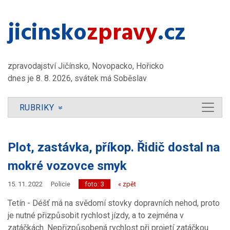
jicinsko​
zpravy
.cz
zpravodajství Jičínsko, Novopacko, Hořicko
dnes je 8. 8. 2026, svátek má Soběslav
RUBRIKY
»
Plot, zastávka, příkop. Řidič dostal na
mokré vozovce smyk
15. 11. 2022
Policie
foto: 3
« zpět
Tetín - Déšť má na svědomí stovky dopravních nehod, proto
je nutné přizpůsobit rychlost jízdy, a to zejména v
zatáčkách. Nepřizpůsobená rychlost při projetí zatáčkou