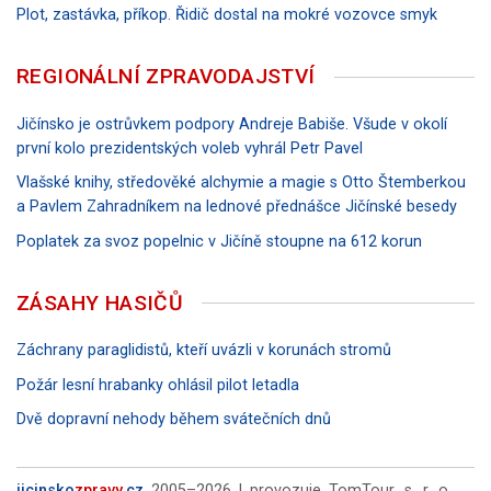
Plot, zastávka, příkop. Řidič dostal na mokré vozovce smyk
REGIONÁLNÍ ZPRAVODAJSTVÍ
Jičínsko je ostrůvkem podpory Andreje Babiše. Všude v okolí
první kolo prezidentských voleb vyhrál Petr Pavel
Vlašské knihy, středověké alchymie a magie s Otto Štemberkou
a Pavlem Zahradníkem na lednové přednášce Jičínské besedy
Poplatek za svoz popelnic v Jičíně stoupne na 612 korun
ZÁSAHY HASIČŮ
Záchrany paraglidistů, kteří uvázli v korunách stromů
Požár lesní hrabanky ohlásil pilot letadla
Dvě dopravní nehody během svátečních dnů
jicinsko
zpravy
.cz
2005–2026 | provozuje TomTour, s. r. o.,