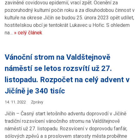
zaviněné covidovou epidemií, vrací zpět. Ocenění za
pozoruhodný kulturní počin roku a za dlouhodobou činnost v
kultuře na okrese Jičín se budou 25. února 2023 opět udílet,
hostitelskou obcí je tentokrát Lukavec u Hořic. S ohledem
na…
» celý článek
Vánoční strom na Valdštejnově
náměstí se letos rozsvítí už 27.
listopadu. Rozpočet na celý advent v
Jičíně je 340 tisíc
14. 11. 2022
Zprávy
Jičín – Časný start letošního adventu doprovodí v Jičíně
tradiční rozsvícení vánočního stromu na Valdštejnově
náměstí už 27. listopadu. Rozsvícení v doprovodu fanfár,
sólových zpěvů a s proslovem starosty města proběhne