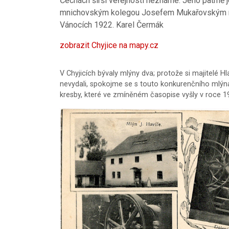
Čechách širší veřejnosti neznámé. Jeho patrně
mnichovským kolegou Josefem Mukařovským mu 
Vánocích 1922. Karel Čermák
zobrazit Chyjice na mapy.cz
V Chyjicích bývaly mlýny dva; protože si majitelé 
nevydali, spokojme se s touto konkurenčního mlýn
kresby, které ve zmíněném časopise vyšly v roce 1