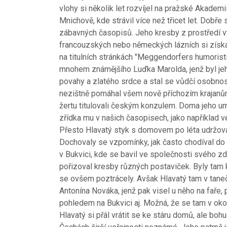
vlohy si několik let rozvíjel na pražské Akademi
Mnichově, kde strávil více než třicet let. Dobře
zábavných časopisů. Jeho kresby z prostředí 
francouzských nebo německých lázních si získa
na titulních stránkách "Meggendorfers humorist
mnohem známějšího Luďka Marolda, jenž byl jeh
povahy a zlatého srdce a stal se vůdčí osobno
nezištně pomáhal všem nově příchozím krajanům
žertu titulovali českým konzulem. Doma jeho um
zřídka mu v našich časopisech, jako například ve 
Přesto Hlavatý styk s domovem po léta udržoval 
Dochovaly se vzpomínky, jak často chodíval do
v Bukvici, kde se bavil ve společnosti svého zd
pořizoval kresby různých postaviček. Byly tam 
se ovšem poztrácely. Avšak Hlavatý tam v tanečn
Antonína Nováka, jenž pak visel u něho na faře, p
pohledem na Bukvici aj. Možná, že se tam v okol
Hlavatý si přál vrátit se ke stáru domů, ale bohu