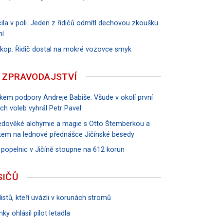
ila v poli. Jeden z řidičů odmítl dechovou zkoušku
ní
říkop. Řidič dostal na mokré vozovce smyk
 ZPRAVODAJSTVÍ
vkem podpory Andreje Babiše. Všude v okolí první
ch voleb vyhrál Petr Pavel
tředověké alchymie a magie s Otto Štemberkou a
em na lednové přednášce Jičínské besedy
 popelnic v Jičíně stoupne na 612 korun
SIČŮ
istů, kteří uvázli v korunách stromů
ky ohlásil pilot letadla