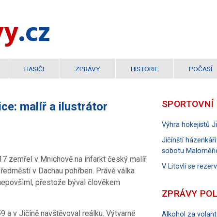
vy
.cz
HASIČI
ZPRÁVY
HISTORIE
POČASÍ
SPORTOVNÍ
ce: malíř a ilustrátor
Výhra hokejistů 
Jičínští házenkáři
sobotu Maloměři
17 zemřel v Mnichově na infarkt český malíř
V Litovli se reze
a předměstí v Dachau pohřben. Právě válka
 nepovšiml, přestože býval člověkem
ZPRÁVY POL
9 a v Jičíně navštěvoval reálku. Výtvarné
Alkohol za volant