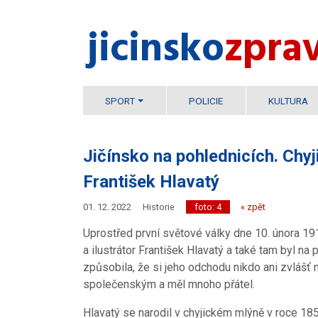
jicinsko​
zpra
SPORT
POLICIE
KULTURA
Jičínsko na pohlednicích. Chyji
František Hlavatý
01. 12. 2022
Historie
foto: 4
« zpět
Uprostřed první světové války dne 10. února 19
a ilustrátor František Hlavatý a také tam byl n
způsobila, že si jeho odchodu nikdo ani zvlášť
společenským a měl mnoho přátel.
Hlavatý se narodil v chyjickém mlýně v roce 185