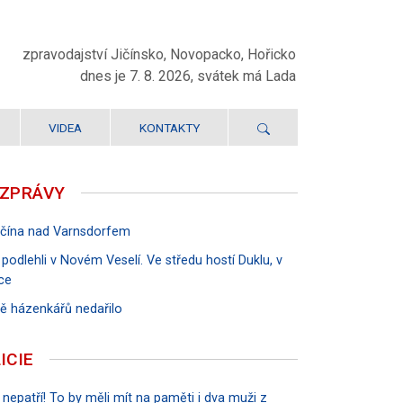
zpravodajství Jičínsko, Novopacko, Hořicko
dnes je 7. 8. 2026, svátek má Lada
VIDEA
KONTAKTY
 ZPRÁVY
Jičína nad Varnsdorfem
 podlehli v Novém Veselí. Ve středu hostí Duklu, v
ce
rvě házenkářů nedařilo
ICIE
 nepatří! To by měli mít na paměti i dva muži z