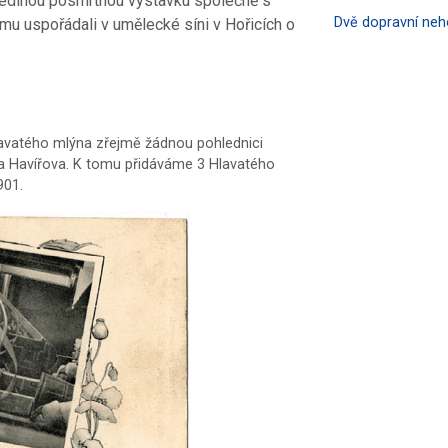
 jedinou posmrtnou výstavku společně s
Dvě dopravní ne
uspořádali v umělecké síni v Hořicích o
Hlavatého mlýna zřejmě žádnou pohlednici
a Havířova. K tomu přidáváme 3 Hlavatého
901.