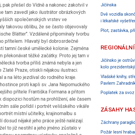
i, pak přešel do Vídně a nakonec zakotvil v
Jičínska
 se tam zavedl jako ilustrátor obrázkových
Dvě vozidla skonč
vyšších společenských vrstev ve
i lékařské vyšetře
ly takovou oblibu, že se často objevovaly
Plot, zastávka, p
ische Blätter". Vzdáleně připomínaly tvorbu
o přítelem. Hlavatý byl dobrosrdečné
REGIONÁLNÍ
stí tamní české umělecké kolonie. Zejména
 překonávat těžké začátky. Proto jej tam v
Jičínsko je ostrů
ělecká tvorba příliš známá nebyla a jen
kolo prezidentský
Zlaté Praze, otiskli nějakou ilustraci.
Vlašské knihy, s
a na léto jezdíval do rodného kraje.
Pavlem Zahradník
 hostince proti kapli sv. Jana Nepomuckého
ejšího přítele Františka Formana a přitom
Poplatek za svoz
k dispozici hostům na prohlížení, ale časem
ím sále pořídil i portrét velišského vikáře
ZÁSAHY HA
ortrét místní učitelky, krajinomalbu s
í dosud nějaké jeho práce ještě nalézají.
Záchrany paraglid
žel to již nestihl a jeho jméno zůstalo v
Požár lesní hraban