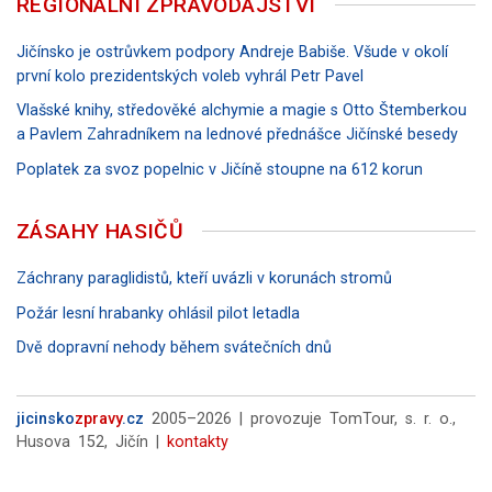
REGIONÁLNÍ ZPRAVODAJSTVÍ
Jičínsko je ostrůvkem podpory Andreje Babiše. Všude v okolí
první kolo prezidentských voleb vyhrál Petr Pavel
Vlašské knihy, středověké alchymie a magie s Otto Štemberkou
a Pavlem Zahradníkem na lednové přednášce Jičínské besedy
Poplatek za svoz popelnic v Jičíně stoupne na 612 korun
ZÁSAHY HASIČŮ
Záchrany paraglidistů, kteří uvázli v korunách stromů
Požár lesní hrabanky ohlásil pilot letadla
Dvě dopravní nehody během svátečních dnů
jicinsko
zpravy
.cz
2005–2026 | provozuje TomTour, s. r. o.,
Husova 152, Jičín |
kontakty