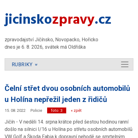
jicinsko​
zpravy
.cz
zpravodajství Jičínsko, Novopacko, Hořicko
dnes je 6. 8. 2026, svátek má Oldřiška
RUBRIKY
»
Čelní střet dvou osobních automobilů
u Holína nepřežil jeden z řidičů
15. 08. 2022
Policie
foto: 3
« zpět
Jičín - V neděli 14. srpna krátce před šestou hodinou ranní
došlo na silnici I/16 u Holína po střetu osobních automobilů
VW Golf a Škoda Fabia k dopravní nehodě se smrtelným