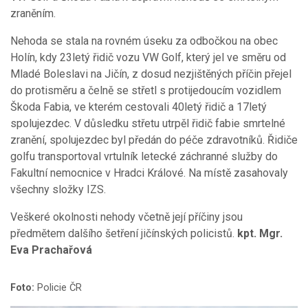
zraněním.
Nehoda se stala na rovném úseku za odbočkou na obec
Holín, kdy 23letý řidič vozu VW Golf, který jel ve směru od
Mladé Boleslavi na Jičín, z dosud nezjištěných příčin přejel
do protisměru a čelně se střetl s protijedoucím vozidlem
Škoda Fabia, ve kterém cestovali 40letý řidič a 17letý
spolujezdec. V důsledku střetu utrpěl řidič fabie smrtelné
zranění, spolujezdec byl předán do péče zdravotníků. Řidiče
golfu transportoval vrtulník letecké záchranné služby do
Fakultní nemocnice v Hradci Králové. Na místě zasahovaly
všechny složky IZS.
Veškeré okolnosti nehody včetně její příčiny jsou
předmětem dalšího šetření jičínských policistů.
kpt. Mgr.
Eva Prachařová
Foto:
Policie ČR