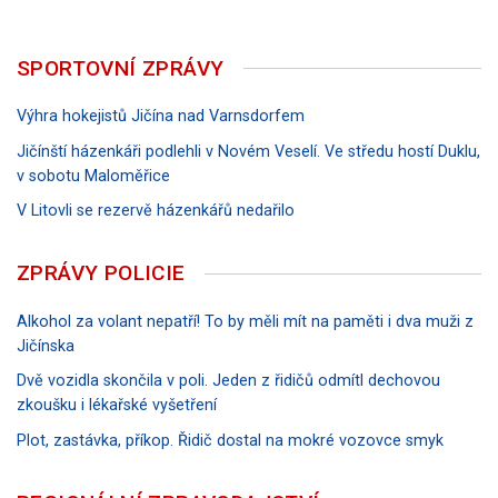
SPORTOVNÍ ZPRÁVY
Výhra hokejistů Jičína nad Varnsdorfem
Jičínští házenkáři podlehli v Novém Veselí. Ve středu hostí Duklu,
v sobotu Maloměřice
V Litovli se rezervě házenkářů nedařilo
ZPRÁVY POLICIE
Alkohol za volant nepatří! To by měli mít na paměti i dva muži z
Jičínska
Dvě vozidla skončila v poli. Jeden z řidičů odmítl dechovou
zkoušku i lékařské vyšetření
Plot, zastávka, příkop. Řidič dostal na mokré vozovce smyk