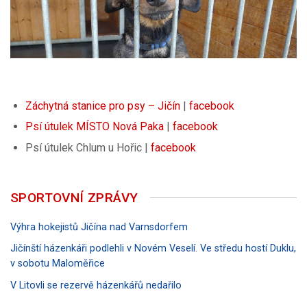
Záchytná stanice pro psy – Jičín
|
facebook
Psí útulek MÍSTO Nová Paka
|
facebook
Psí útulek Chlum u Hořic |
facebook
SPORTOVNÍ ZPRÁVY
Výhra hokejistů Jičína nad Varnsdorfem
Jičínští házenkáři podlehli v Novém Veselí. Ve středu hostí Duklu,
v sobotu Maloměřice
V Litovli se rezervě házenkářů nedařilo