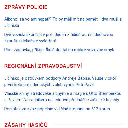
ZPRÁVY POLICIE
Alkohol za volant nepatří! To by měli mít na paměti i dva muži z
Jičínska
Dvě vozidla skončila v poli. Jeden z řidičů odmítl dechovou
zkoušku i lékařské vyšetření
Plot, zastávka, příkop. Řidič dostal na mokré vozovce smyk
REGIONÁLNÍ ZPRAVODAJSTVÍ
Jičínsko je ostrůvkem podpory Andreje Babiše. Všude v okolí
první kolo prezidentských voleb vyhrál Petr Pavel
Vlašské knihy, středověké alchymie a magie s Otto Štemberkou
a Pavlem Zahradníkem na lednové přednášce Jičínské besedy
Poplatek za svoz popelnic v Jičíně stoupne na 612 korun
ZÁSAHY HASIČŮ