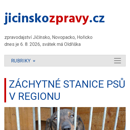
jicinsko​
zpravy
.cz
zpravodajství Jičínsko, Novopacko, Hořicko
dnes je 6. 8. 2026, svátek má Oldřiška
RUBRIKY
»
ZÁCHYTNÉ STANICE PSŮ
V REGIONU