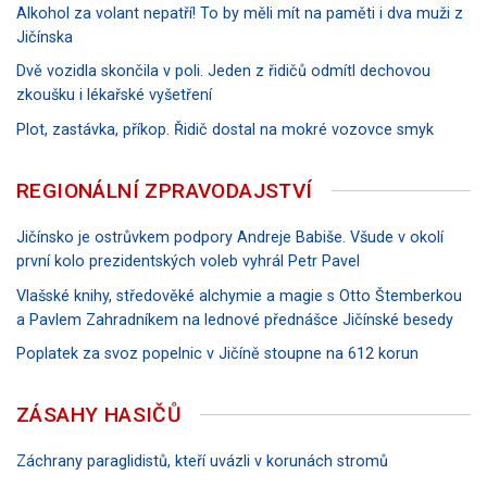
Alkohol za volant nepatří! To by měli mít na paměti i dva muži z
Jičínska
Dvě vozidla skončila v poli. Jeden z řidičů odmítl dechovou
zkoušku i lékařské vyšetření
Plot, zastávka, příkop. Řidič dostal na mokré vozovce smyk
REGIONÁLNÍ ZPRAVODAJSTVÍ
Jičínsko je ostrůvkem podpory Andreje Babiše. Všude v okolí
první kolo prezidentských voleb vyhrál Petr Pavel
Vlašské knihy, středověké alchymie a magie s Otto Štemberkou
a Pavlem Zahradníkem na lednové přednášce Jičínské besedy
Poplatek za svoz popelnic v Jičíně stoupne na 612 korun
ZÁSAHY HASIČŮ
Záchrany paraglidistů, kteří uvázli v korunách stromů