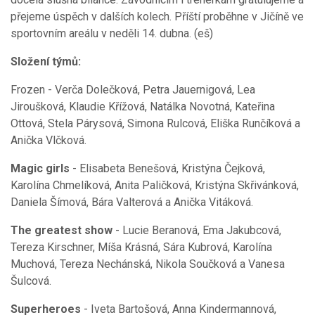
přejeme úspěch v dalších kolech. Příští proběhne v Jičíně ve
sportovním areálu v neděli 14. dubna. (eš)
Složení týmů:
Frozen - Verča Dolečková, Petra Jauernigová, Lea
Jiroušková, Klaudie Křížová, Natálka Novotná, Kateřina
Ottová, Stela Párysová, Simona Rulcová, Eliška Runčíková a
Anička Vlčková.
Magic girls
- Elisabeta Benešová, Kristýna Čejková,
Karolína Chmelíková, Anita Paličková, Kristýna Skřivánková,
Daniela Šímová, Bára Valterová a Anička Vitáková.
The greatest show
- Lucie Beranová, Ema Jakubcová,
Tereza Kirschner, Míša Krásná, Sára Kubrová, Karolína
Muchová, Tereza Nechánská, Nikola Součková a Vanesa
Šulcová.
Superheroes
- Iveta Bartošová, Anna Kindermannová,