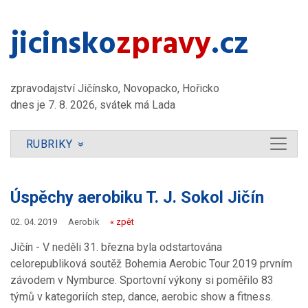
jicinsko​
zpravy
.cz
zpravodajství Jičínsko, Novopacko, Hořicko
dnes je 7. 8. 2026, svátek má Lada
RUBRIKY
»
Úspěchy aerobiku T. J. Sokol Jičín
02. 04. 2019
Aerobik
« zpět
Jičín - V neděli 31. března byla odstartována
celorepubliková soutěž Bohemia Aerobic Tour 2019 prvním
závodem v Nymburce. Sportovní výkony si poměřilo 83
týmů v kategoriích step, dance, aerobic show a fitness.