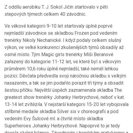
Z oddílu aerobiku T. J. Sokol Jičín startovalo v pěti
stepových týmech celkem 40 závodnic.
Ve věkové kategorii 9-10 let startovaly úplně poprvé
nejmladší závodnice se skladbou Frozen pod vedením
trenérky Nikoly Nechanické. I když podaly celkem slušný
výkon, ve velké konkurenci zkušenějších týmů obsadily až
osmé místo. Tým Magic girls trenérky Míši Beranové
zařazený do kategorie 11-12 let, ve které byl s věkovým
průměrem 10,6 roku úplně nejmladší, také neměl lehkou
pozici. Děvčata předvedla svoji náročnou skladbu s velkým
nasazením, a tak se jim podařilo porazit tři týmy a obsadit
šestou příčku. Největší úspěch zaznamenala skladba The
greatest show trenérky Johanky Herbrychové, neboť v kat.
13-14 let zvítězila. V nejstarší kategorii 15-20 let vybojovala
stříbrné medaile skladba Silver six v choreografii a pod
vedením Evy Šulcové ml. a čtvrté místo skladba
Superheroes Johanky Herbrychové. Napoprvé to je tedy
docela slušná bilance. Závodnicím i trenérkám gratulujeme a