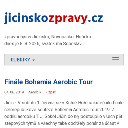
jicinsko​
zpravy
.cz
zpravodajství Jičínsko, Novopacko, Hořicko
dnes je 8. 8. 2026, svátek má Soběslav
RUBRIKY
»
Finále Bohemia Aerobic Tour
04. 06. 2019
Aerobik
« zpět
Jičín - V sobotu 1. června se v Kutné Hoře uskutečnilo finále
celorepublikové soutěže Bohemia Aerobic Tour 2019. Z
oddílu aerobiku T. J. Sokol Jičín do něj postoupilo všech pět
stepových týmů a všechny také obdržely pohár za účast v