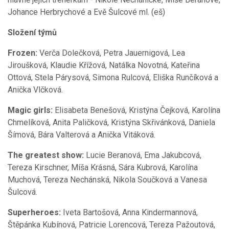
Johance Herbrychové a Evě Šulcové ml. (eš)
Složení týmů
Frozen:
Verča Dolečková, Petra Jauernigová, Lea
Jiroušková, Klaudie Křížová, Natálka Novotná, Kateřina
Ottová, Stela Párysová, Simona Rulcová, Eliška Runčíková a
Anička Vlčková.
Magic girls:
Elisabeta Benešová, Kristýna Čejková, Karolína
Chmelíková, Anita Paličková, Kristýna Skřivánková, Daniela
Šímová, Bára Valterová a Anička Vitáková.
The greatest show:
Lucie Beranová, Ema Jakubcová,
Tereza Kirschner, Míša Krásná, Sára Kubrová, Karolína
Muchová, Tereza Nechánská, Nikola Součková a Vanesa
Šulcová.
Superheroes:
Iveta Bartošová, Anna Kindermannová,
Štěpánka Kubínová, Patricie Lorencová, Tereza Pažoutová,