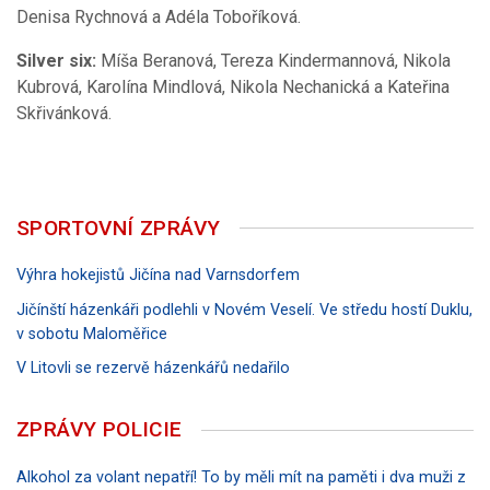
Denisa Rychnová a Adéla Toboříková.
Silver six:
Míša Beranová, Tereza Kindermannová, Nikola
Kubrová, Karolína Mindlová, Nikola Nechanická a Kateřina
Skřivánková.
SPORTOVNÍ ZPRÁVY
Výhra hokejistů Jičína nad Varnsdorfem
Jičínští házenkáři podlehli v Novém Veselí. Ve středu hostí Duklu,
v sobotu Maloměřice
V Litovli se rezervě házenkářů nedařilo
ZPRÁVY POLICIE
Alkohol za volant nepatří! To by měli mít na paměti i dva muži z