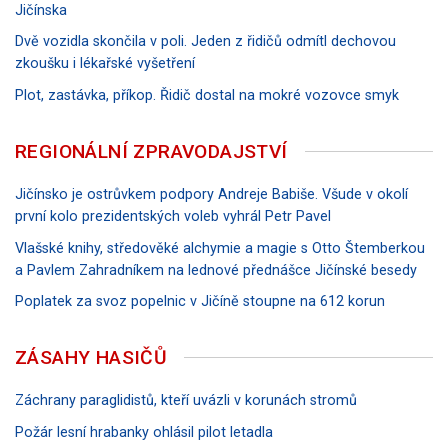
Jičínska
Dvě vozidla skončila v poli. Jeden z řidičů odmítl dechovou
zkoušku i lékařské vyšetření
Plot, zastávka, příkop. Řidič dostal na mokré vozovce smyk
REGIONÁLNÍ ZPRAVODAJSTVÍ
Jičínsko je ostrůvkem podpory Andreje Babiše. Všude v okolí
první kolo prezidentských voleb vyhrál Petr Pavel
Vlašské knihy, středověké alchymie a magie s Otto Štemberkou
a Pavlem Zahradníkem na lednové přednášce Jičínské besedy
Poplatek za svoz popelnic v Jičíně stoupne na 612 korun
ZÁSAHY HASIČŮ
Záchrany paraglidistů, kteří uvázli v korunách stromů
Požár lesní hrabanky ohlásil pilot letadla