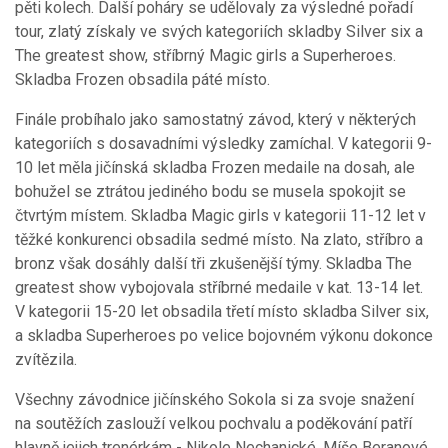
pěti kolech. Další poháry se udělovaly za výsledné pořadí
tour, zlatý získaly ve svých kategoriích skladby Silver six a
The greatest show, stříbrný Magic girls a Superheroes.
Skladba Frozen obsadila páté místo.
Finále probíhalo jako samostatný závod, který v některých
kategoriích s dosavadními výsledky zamíchal. V kategorii 9-
10 let měla jičínská skladba Frozen medaile na dosah, ale
bohužel se ztrátou jediného bodu se musela spokojit se
čtvrtým místem. Skladba Magic girls v kategorii 11-12 let v
těžké konkurenci obsadila sedmé místo. Na zlato, stříbro a
bronz však dosáhly další tři zkušenější týmy. Skladba The
greatest show vybojovala stříbrné medaile v kat. 13-14 let.
V kategorii 15-20 let obsadila třetí místo skladba Silver six,
a skladba Superheroes po velice bojovném výkonu dokonce
zvítězila.
Všechny závodnice jičínského Sokola si za svoje snažení
na soutěžích zaslouží velkou pochvalu a poděkování patří
hlavně jejich trenérkám - Nikole Nechanické, Míše Beranové,