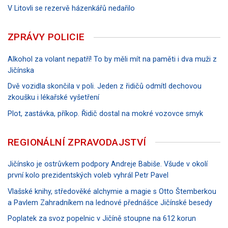
V Litovli se rezervě házenkářů nedařilo
ZPRÁVY POLICIE
Alkohol za volant nepatří! To by měli mít na paměti i dva muži z
Jičínska
Dvě vozidla skončila v poli. Jeden z řidičů odmítl dechovou
zkoušku i lékařské vyšetření
Plot, zastávka, příkop. Řidič dostal na mokré vozovce smyk
REGIONÁLNÍ ZPRAVODAJSTVÍ
Jičínsko je ostrůvkem podpory Andreje Babiše. Všude v okolí
první kolo prezidentských voleb vyhrál Petr Pavel
Vlašské knihy, středověké alchymie a magie s Otto Štemberkou
a Pavlem Zahradníkem na lednové přednášce Jičínské besedy
Poplatek za svoz popelnic v Jičíně stoupne na 612 korun