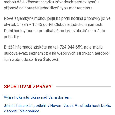
mohou dále věnovat nácviku závodních sestav týmů i
přípravě na soutěže jednotlivců typu master class.
Nové zájemkyně mohou přijít na první hodinu přípravky již ve
čtvrtek 5. září v 15.45 do Fit Clubu na Lidickém náměstí.
Další hodiny budou probíhat až po festivalu Jičín - město
pohádky.
Bližší informace získáte na tel. 724 944 659, na e-mailu
sulcova.eva@seznam.cz a na webových stránkách aerobic-
jicin.webnode.cz.
Eva Šulcová
SPORTOVNÍ ZPRÁVY
Výhra hokejistů Jičína nad Varnsdorfem
Jičínští házenkáři podlehli v Novém Veselí. Ve středu hostí Duklu,
v sobotu Maloměřice