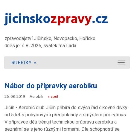
jicinsko​
zpravy
.cz
zpravodajství Jičínsko, Novopacko, Hořicko
dnes je 7. 8. 2026, svátek má Lada
RUBRIKY
»
Nábor do přípravky aerobiku
26. 08. 2019
Aerobik
« zpět
Jičín - Aerobic club Jičín přibírá do svých řad šikovné dívky
od 5 let s pohybovými předpoklady a smyslem pro rytmus.
V přípravce děti trénují technickou průpravu aerobiku a
seznámí se s jeho různými formami. Dle schopností se