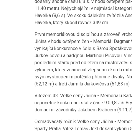
dosáhly shodně času 8,8 s. V hodu oštěpem pak 
11,40 metru. Nejrychlejšími v nejmladší kategori
Havelka (8,6 s). Ve skoku dalekém zvítězila A
Havelka, který skočil rovněž 349 cm.
První memoriálovou disciplínou a zároveň vrcho
Jičína v hodu oštěpem žen - Memoriál Dagmar 
vynikající konkurence v čele s Bárou Špotákovo
Jurkovičovou a nadějnou Martinou Píšovou. V n
posledním startu před odletem na mistrovství 
výkonem, který znamenal zlepšení rekordu mítink
svým vystoupením potěšila přítomné diváky. Na
(52,12 m) a třetí Jarmila Jurkovičová (51,83 m).
Vítězem 33. Velké ceny Jičína - Memoriálu Kar
nepočetné konkurenci stal v čase 9:09,8 Jiří 
domácími závodníky Jakubem Krabcem (9:11,7) 
Osmadvacátý ročník Velké ceny Jičína - Memori
Sparty Praha. Vítěz Tomáš Jokl dosáhl výkonu 