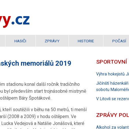
vy
.cz
HASIČI
ZPRÁVY
HISTORIE
POČASÍ
SPORTOVNÍ
nských memoriálů 2019
Výhra hokejistů 
Jičínští házenkáři
ém stadionu konal další ročník tradičního
sobotu Maloměři
u byl především start trojnásobné mistryně
u oštěpem Báry Špotákové.
V Litovli se reze
, kteří soutěžili v běhu na 50 metrů, ti menší
ZPRÁVY POL
tarší (2008 a 2009) v hodu oštěpem. Ve
á, Lucka Vedejová a Natálie Jonášová, které
Alkohol za volant