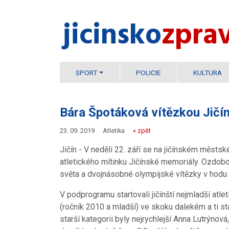
jicinsko​
zpra
SPORT
POLICIE
KULTURA
Bára Špotáková vítězkou Jičí
23. 09. 2019
Atletika
« zpět
Jičín - V neděli 22. září se na jičínském městsk
atletického mítinku Jičínské memoriály. Ozdobo
světa a dvojnásobné olympijské vítězky v hod
V podprogramu startovali jičínští nejmladší atleti
(ročník 2010 a mladší) ve skoku dalekém a ti s
starší kategorii byly nejrychlejší Anna Lutrýnov