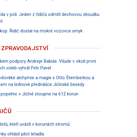
ila v poli. Jeden z řidičů odmítl dechovou zkoušku
ní
říkop. Řidič dostal na mokré vozovce smyk
 ZPRAVODAJSTVÍ
vkem podpory Andreje Babiše. Všude v okolí první
ch voleb vyhrál Petr Pavel
tředověké alchymie a magie s Otto Štemberkou a
em na lednové přednášce Jičínské besedy
 popelnic v Jičíně stoupne na 612 korun
SIČŮ
istů, kteří uvázli v korunách stromů
ky ohlásil pilot letadla