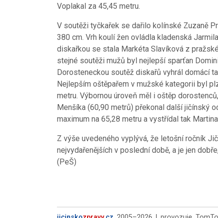
Voplakal za 45,45 metru.
V soutěži tyčkařek se dařilo kolínské Zuzaně P
380 cm. Vrh koulí žen ovládla kladenská Jarmil
diskařkou se stala Markéta Slavíková z pražské
stejné soutěži mužů byl nejlepší sparťan Domin
Dorosteneckou soutěž diskařů vyhrál domácí ta
Nejlepším oštěpařem v mužské kategorii byl p
metru. Výbornou úroveň měl i oštěp dorostenců
Menšíka (60,90 metrů) překonal další jičínský 
maximum na 65,28 metru a vystřídal tak Martina
Z výše uvedeného vyplývá, že letošní ročník Ji
nejvydařenějších v poslední době, a je jen dobře,
(PeŠ)
jicinsko
zpravy
.cz
2005–2026 | provozuje TomTour,