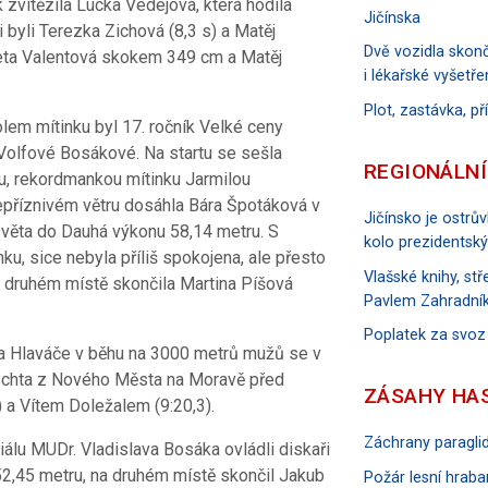
zvítězila Lucka Vedejová, která hodila
Jičínska
i byli Terezka Zichová (8,3 s) a Matěj
Dvě vozidla skonč
neta Valentová skokem 349 cm a Matěj
i lékařské vyšetře
Plot, zastávka, p
lem mítinku byl 17. ročník Velké ceny
Volfové Bosákové. Na startu se sešla
REGIONÁLNÍ
u, rekordmankou mítinku Jarmilou
epříznivém větru dosáhla Bára Špotáková v
Jičínsko je ostrů
světa do Dauhá výkonu 58,14 metru. S
kolo prezidentský
u, sice nebyla příliš spokojena, ale přesto
Vlašské knihy, s
 druhém místě skončila Martina Píšová
Pavlem Zahradník
Poplatek za svoz
la Hlaváče v běhu na 3000 metrů mužů se v
Brychta z Nového Města na Moravě před
ZÁSAHY HA
a Vítem Doležalem (9:20,3).
Záchrany paraglid
álu MUDr. Vladislava Bosáka ovládli diskaři
52,45 metru, na druhém místě skončil Jakub
Požár lesní hraban