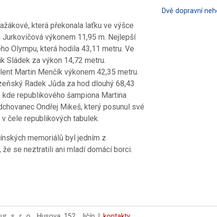
Dvě dopravní ne
ražákové, která překonala laťku ve výšce
a Jurkovičová výkonem 11,95 m. Nejlepší
ho Olympu, která hodila 43,11 metru. Ve
ik Sládek za výkon 14,72 metru.
lent Martin Menčík výkonem 42,35 metru.
lzeňský Radek Jůda za hod dlouhý 68,43
, kde republikového šampiona Martina
odchovanec Ondřej Mikeš, který posunul své
 v čele republikových tabulek.
čínských memoriálů byl jedním z
 že se neztratili ani mladí domácí borci.
 s. r. o., Husova 152, Jičín |
kontakty