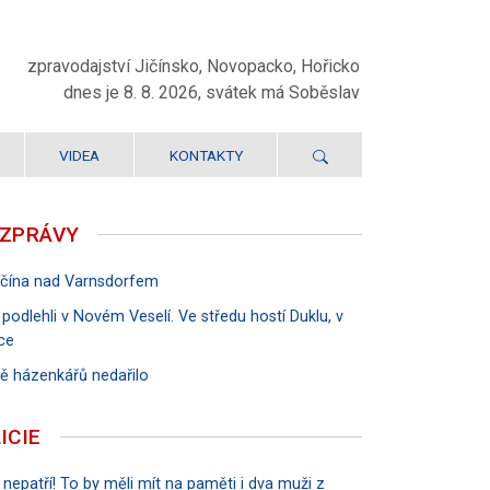
zpravodajství Jičínsko, Novopacko, Hořicko
dnes je 8. 8. 2026, svátek má Soběslav
VIDEA
KONTAKTY
 ZPRÁVY
Jičína nad Varnsdorfem
 podlehli v Novém Veselí. Ve středu hostí Duklu, v
ce
rvě házenkářů nedařilo
ICIE
 nepatří! To by měli mít na paměti i dva muži z