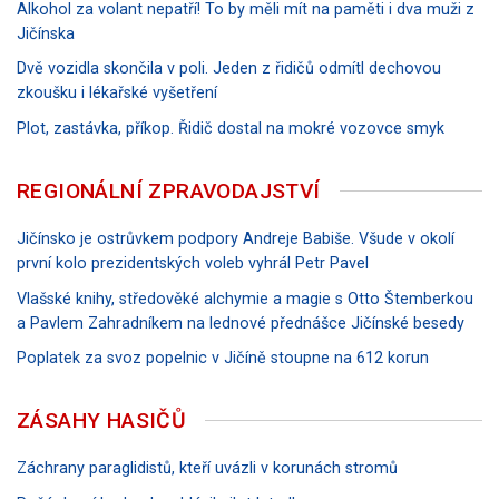
Alkohol za volant nepatří! To by měli mít na paměti i dva muži z
Jičínska
Dvě vozidla skončila v poli. Jeden z řidičů odmítl dechovou
zkoušku i lékařské vyšetření
Plot, zastávka, příkop. Řidič dostal na mokré vozovce smyk
REGIONÁLNÍ ZPRAVODAJSTVÍ
Jičínsko je ostrůvkem podpory Andreje Babiše. Všude v okolí
první kolo prezidentských voleb vyhrál Petr Pavel
Vlašské knihy, středověké alchymie a magie s Otto Štemberkou
a Pavlem Zahradníkem na lednové přednášce Jičínské besedy
Poplatek za svoz popelnic v Jičíně stoupne na 612 korun
ZÁSAHY HASIČŮ
Záchrany paraglidistů, kteří uvázli v korunách stromů