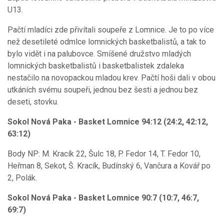
U13.
Pačtí mladíci zde přivítali soupeře z Lomnice. Je to po více
než desetileté odmlce lomnických basketbalistů, a tak to
bylo vidět i na palubovce. Smíšené družstvo mladých
lomnických basketbalistů i basketbalistek zdaleka
nestačilo na novopackou mladou krev. Pačtí hoši dali v obou
utkáních svému soupeři, jednou bez šesti a jednou bez
deseti, stovku.
Sokol Nová Paka - Basket Lomnice 94:12 (24:2, 42:12,
63:12)
Body NP: M. Kracík 22, Šulc 18, P. Fedor 14, T. Fedor 10,
Heřman 8, Sekot, Š. Kracík, Budínský 6, Vančura a Kovář po
2, Polák.
Sokol Nová Paka - Basket Lomnice 90:7 (10:7, 46:7,
69:7)