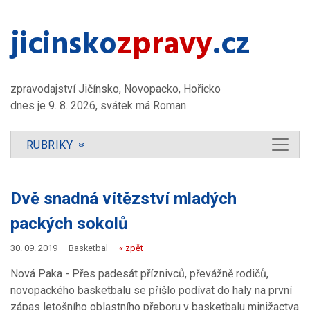
jicinsko​
zpravy
.cz
zpravodajství Jičínsko, Novopacko, Hořicko
dnes je 9. 8. 2026, svátek má Roman
RUBRIKY
»
Dvě snadná vítězství mladých
packých sokolů
30. 09. 2019
Basketbal
« zpět
Nová Paka - Přes padesát příznivců, převážně rodičů,
novopackého basketbalu se přišlo podívat do haly na první
zápas letošního oblastního přeboru v basketbalu minižactva