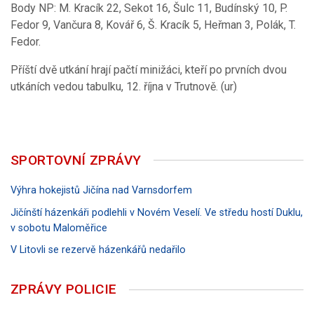
Body NP: M. Kracík 22, Sekot 16, Šulc 11, Budínský 10, P.
Fedor 9, Vančura 8, Kovář 6, Š. Kracík 5, Heřman 3, Polák, T.
Fedor.
Příští dvě utkání hrají pačtí minižáci, kteří po prvních dvou
utkáních vedou tabulku, 12. října v Trutnově. (ur)
SPORTOVNÍ ZPRÁVY
Výhra hokejistů Jičína nad Varnsdorfem
Jičínští házenkáři podlehli v Novém Veselí. Ve středu hostí Duklu,
v sobotu Maloměřice
V Litovli se rezervě házenkářů nedařilo
ZPRÁVY POLICIE