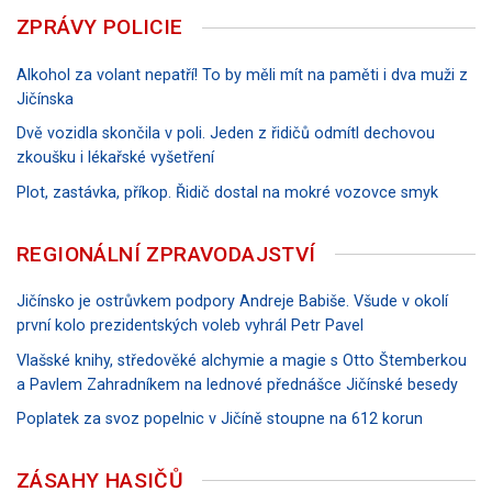
ZPRÁVY POLICIE
Alkohol za volant nepatří! To by měli mít na paměti i dva muži z
Jičínska
Dvě vozidla skončila v poli. Jeden z řidičů odmítl dechovou
zkoušku i lékařské vyšetření
Plot, zastávka, příkop. Řidič dostal na mokré vozovce smyk
REGIONÁLNÍ ZPRAVODAJSTVÍ
Jičínsko je ostrůvkem podpory Andreje Babiše. Všude v okolí
první kolo prezidentských voleb vyhrál Petr Pavel
Vlašské knihy, středověké alchymie a magie s Otto Štemberkou
a Pavlem Zahradníkem na lednové přednášce Jičínské besedy
Poplatek za svoz popelnic v Jičíně stoupne na 612 korun
ZÁSAHY HASIČŮ