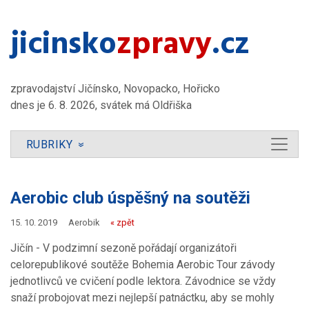
jicinsko​
zpravy
.cz
zpravodajství Jičínsko, Novopacko, Hořicko
dnes je 6. 8. 2026, svátek má Oldřiška
RUBRIKY
»
Aerobic club úspěšný na soutěži
15. 10. 2019
Aerobik
« zpět
Jičín - V podzimní sezoně pořádají organizátoři
celorepublikové soutěže Bohemia Aerobic Tour závody
jednotlivců ve cvičení podle lektora. Závodnice se vždy
snaží probojovat mezi nejlepší patnáctku, aby se mohly