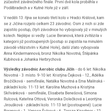
zúčastnit závěrečného finále. První dvě kola proběhla v
Poděbradech a v Kutné Hoře již v září.
V neděli 13. října se konalo třetí kolo v Hradci Králové, kam
se z Jičína rozjelo celkem 23 závodnic. Osm z nich si zde
zajistilo postup, čtyři závodnice ho vybojovaly již v minulých
kolech. Nejlépe si vedly: Lucie Beranová, která zvítězila v
kategorii již postoupených (postup si zajistila na minulém
závodě vítězstvím v Kutné Hoře), další zlato vybojovala
Anna Kindermannová, bronz Nikolka Novotná, Štěpánka
Kubínová a Johanka Herbrychová.
Výsledky závodnic Aerobic clubu Jičín
- do 6 let: Nikolka
Novotná - 3. místo. 9-10 let: Kristýna Čejková - 12., Adélka
Brožíčková - semifinále, Natálka Novotná a Ema Malínská -
základní kolo. 11-13 let: Karolína Muchová a Kristýna
Skřivánková - semifinále, Elisabeta Benešová, Simona
Rulcová, Kateřina Ottová, Veronika Dolečková a Leontýna
Jiroušková - základní kolo. 11-13 let (postoupené): Lucie
Beranová - 1., Vanesa Šulcová - 6., Tereza Kirschner - 12.