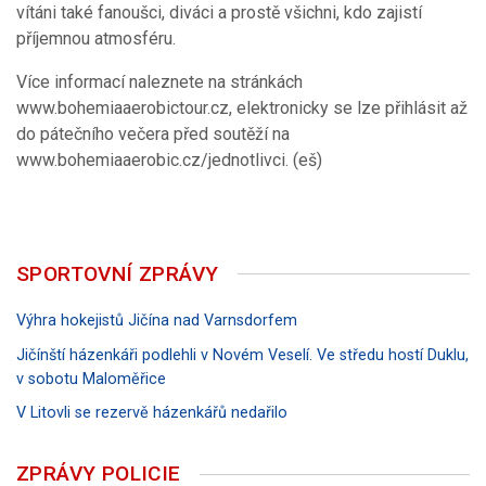
vítáni také fanoušci, diváci a prostě všichni, kdo zajistí
příjemnou atmosféru.
Více informací naleznete na stránkách
www.bohemiaaerobictour.cz, elektronicky se lze přihlásit až
do pátečního večera před soutěží na
www.bohemiaaerobic.cz/jednotlivci. (eš)
SPORTOVNÍ ZPRÁVY
Výhra hokejistů Jičína nad Varnsdorfem
Jičínští házenkáři podlehli v Novém Veselí. Ve středu hostí Duklu,
v sobotu Maloměřice
V Litovli se rezervě házenkářů nedařilo
ZPRÁVY POLICIE