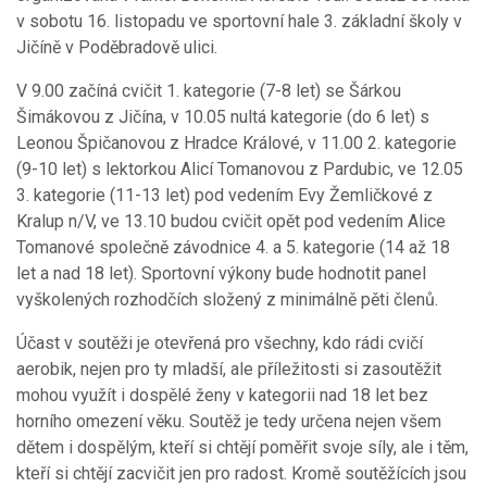
v sobotu 16. listopadu ve sportovní hale 3. základní školy v
Jičíně v Poděbradově ulici.
V 9.00 začíná cvičit 1. kategorie (7-8 let) se Šárkou
Šimákovou z Jičína, v 10.05 nultá kategorie (do 6 let) s
Leonou Špičanovou z Hradce Králové, v 11.00 2. kategorie
(9-10 let) s lektorkou Alicí Tomanovou z Pardubic, ve 12.05
3. kategorie (11-13 let) pod vedením Evy Žemličkové z
Kralup n/V, ve 13.10 budou cvičit opět pod vedením Alice
Tomanové společně závodnice 4. a 5. kategorie (14 až 18
let a nad 18 let). Sportovní výkony bude hodnotit panel
vyškolených rozhodčích složený z minimálně pěti členů.
Účast v soutěži je otevřená pro všechny, kdo rádi cvičí
aerobik, nejen pro ty mladší, ale příležitosti si zasoutěžit
mohou využít i dospělé ženy v kategorii nad 18 let bez
horního omezení věku. Soutěž je tedy určena nejen všem
dětem i dospělým, kteří si chtějí poměřit svoje síly, ale i těm,
kteří si chtějí zacvičit jen pro radost. Kromě soutěžících jsou