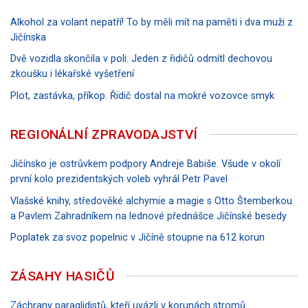
Alkohol za volant nepatří! To by měli mít na paměti i dva muži z
Jičínska
Dvě vozidla skončila v poli. Jeden z řidičů odmítl dechovou
zkoušku i lékařské vyšetření
Plot, zastávka, příkop. Řidič dostal na mokré vozovce smyk
REGIONÁLNÍ ZPRAVODAJSTVÍ
Jičínsko je ostrůvkem podpory Andreje Babiše. Všude v okolí
první kolo prezidentských voleb vyhrál Petr Pavel
Vlašské knihy, středověké alchymie a magie s Otto Štemberkou
a Pavlem Zahradníkem na lednové přednášce Jičínské besedy
Poplatek za svoz popelnic v Jičíně stoupne na 612 korun
ZÁSAHY HASIČŮ
Záchrany paraglidistů, kteří uvázli v korunách stromů