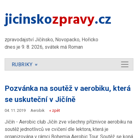
jicinsko​
zpravy
.cz
zpravodajství Jičínsko, Novopacko, Hořicko
dnes je 9. 8. 2026, svátek má Roman
RUBRIKY
»
Pozvánka na soutěž v aerobiku, která
se uskuteční v Jičíně
04. 11. 2019
Aerobik
« zpět
Jičín - Aerobic club Jičín zve všechny příznivce aerobiku na
soutěž jednotlivců ve cvičení dle lektora, která je
organizována v rámci Bohemia Aerobic Tour. Soutěž se koná