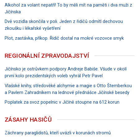
Alkohol za volant nepatří! To by měli mít na paměti i dva muži z
Jičínska
Dvě vozidla skončila v poli. Jeden z řidičů odmítl dechovou
zkoušku i lékařské vyšetření
Plot, zastávka, příkop. Řidič dostal na mokré vozovce smyk
REGIONÁLNÍ ZPRAVODAJSTVÍ
Jičínsko je ostrůvkem podpory Andreje Babiše. Všude v okolí
první kolo prezidentských voleb vyhrál Petr Pavel
Vlašské knihy, středověké alchymie a magie s Otto Štemberkou
a Pavlem Zahradníkem na lednové přednášce Jičínské besedy
Poplatek za svoz popelnic v Jičíně stoupne na 612 korun
ZÁSAHY HASIČŮ
Záchrany paraglidistů, kteří uvázli v korunách stromů