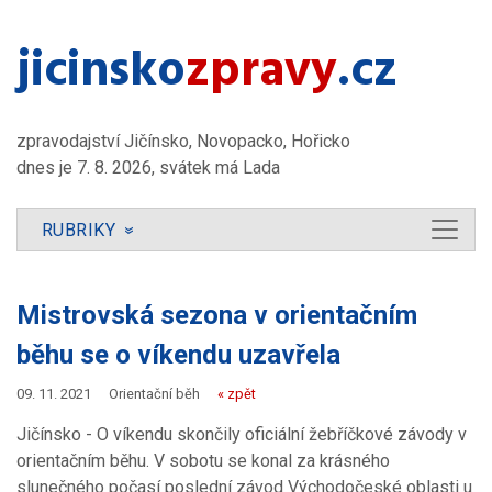
jicinsko​
zpravy
.cz
zpravodajství Jičínsko, Novopacko, Hořicko
dnes je 7. 8. 2026, svátek má Lada
RUBRIKY
»
Mistrovská sezona v orientačním
běhu se o víkendu uzavřela
09. 11. 2021
Orientační běh
« zpět
Jičínsko - O víkendu skončily oficiální žebříčkové závody v
orientačním běhu. V sobotu se konal za krásného
slunečného počasí poslední závod Východočeské oblasti u