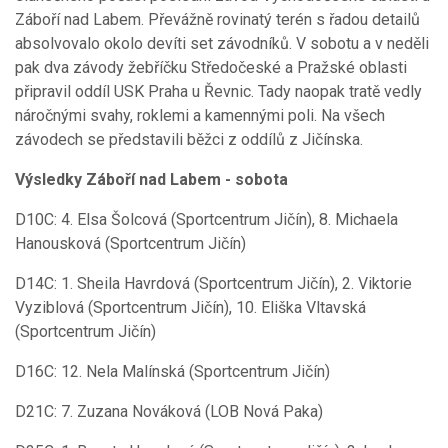
Záboří nad Labem. Převážně rovinatý terén s řadou detailů
absolvovalo okolo devíti set závodníků. V sobotu a v neděli
pak dva závody žebříčku Středočeské a Pražské oblasti
připravil oddíl USK Praha u Řevnic. Tady naopak tratě vedly
náročnými svahy, roklemi a kamennými poli. Na všech
závodech se představili běžci z oddílů z Jičínska.
Výsledky Záboří nad Labem - sobota
D10C: 4. Elsa Šolcová (Sportcentrum Jičín), 8. Michaela
Hanousková (Sportcentrum Jičín)
D14C: 1. Sheila Havrdová (Sportcentrum Jičín), 2. Viktorie
Vyziblová (Sportcentrum Jičín), 10. Eliška Vltavská
(Sportcentrum Jičín)
D16C: 12. Nela Malínská (Sportcentrum Jičín)
D21C: 7. Zuzana Nováková (LOB Nová Paka)