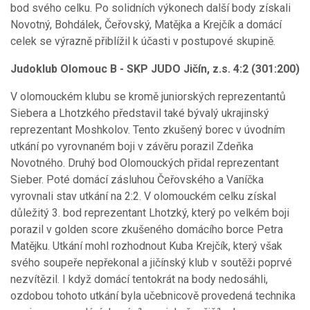
bod svého celku. Po solidních výkonech další body získali
Novotný, Bohdálek, Čeřovský, Matějka a Krejčík a domácí
celek se výrazně přiblížil k účasti v postupové skupině.
Judoklub Olomouc B - SKP JUDO Jičín, z.s. 4:2 (301:200)
V olomouckém klubu se kromě juniorských reprezentantů
Siebera a Lhotzkého představil také bývalý ukrajinský
reprezentant Moshkolov. Tento zkušený borec v úvodním
utkání po vyrovnaném boji v závěru porazil Zdeňka
Novotného. Druhý bod Olomouckých přidal reprezentant
Sieber. Poté domácí zásluhou Čeřovského a Vaníčka
vyrovnali stav utkání na 2:2. V olomouckém celku získal
důležitý 3. bod reprezentant Lhotzký, který po velkém boji
porazil v golden score zkušeného domácího borce Petra
Matějku. Utkání mohl rozhodnout Kuba Krejčík, který však
svého soupeře nepřekonal a jičínský klub v soutěži poprvé
nezvítězil. I když domácí tentokrát na body nedosáhli,
ozdobou tohoto utkání byla učebnicově provedená technika