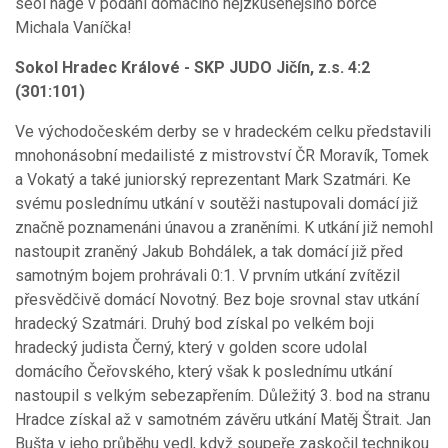
seoi nage v podání domácího nejzkušenějšího borce
Michala Vaníčka!
Sokol Hradec Králové - SKP JUDO Jičín, z.s. 4:2
(301:101)
Ve východočeském derby se v hradeckém celku představili
mnohonásobní medailisté z mistrovství ČR Moravík, Tomek
a Vokatý a také juniorský reprezentant Mark Szatmári. Ke
svému poslednímu utkání v soutěži nastupovali domácí již
značně poznamenáni únavou a zraněními. K utkání již nemohl
nastoupit zraněný Jakub Bohdálek, a tak domácí již před
samotným bojem prohrávali 0:1. V prvním utkání zvítězil
přesvědčivě domácí Novotný. Bez boje srovnal stav utkání
hradecký Szatmári. Druhý bod získal po velkém boji
hradecký judista Černý, který v golden score udolal
domácího Čeřovského, který však k poslednímu utkání
nastoupil s velkým sebezapřením. Důležitý 3. bod na stranu
Hradce získal až v samotném závěru utkání Matěj Štrait. Jan
Bušta v jeho průběhu vedl, když soupeře zaskočil technikou