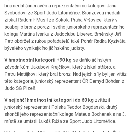
boji nedal šanci svému reprezentačnímu kolegovi Janu
Svobodovi ze Sport Judo Litoměřice. Bronzovou medaili
získal Radomír Musil ze Sokola Praha Vršovice, který v
souboji o bronz porazil svého juniorského reprezentačního
kolegu Martina Ivanku z Judoclubu Liberec. Brněnský Jiří
Petr obdržel z rukou pořadatelů také Pohár Radka Kyziváta,
bývalého vynikajícího jičínského judisty.
V hmotnostní kategorii +90 kg
se dařilo jičínským
závodníkům Jakubovi Krejčíkovi, který získal stříbro, a
Petru Matějkovi, který bral bronz. Nad jejich síly byl jen vítěz
této kategorie, juniorský reprezentant ČR Demyd Bohdan z
Judo SG Plzeň.
V nejlehčí hmotnostní kategorii do 60 kg
zvítězil
juniorský reprezentant Polska Teodor Bogdanski, druhý
skončil jeho reprezentační kolega Mateus Bochenek a na 3.
místě se umístil Lukáš Rúža ze Sport Judo Litoměřice.