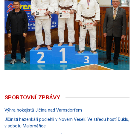
SPORTOVNÍ ZPRÁVY
Výhra hokejistů Jičína nad Varnsdorfem
Jičínští házenkáři podlehli v Novém Veselí. Ve středu hostí Duklu,
v sobotu Maloměřice