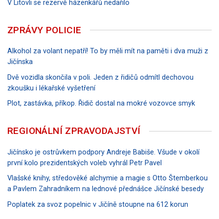
V Litovli se rezervě házenkářů nedařilo
ZPRÁVY POLICIE
Alkohol za volant nepatří! To by měli mít na paměti i dva muži z
Jičínska
Dvě vozidla skončila v poli. Jeden z řidičů odmítl dechovou
zkoušku i lékařské vyšetření
Plot, zastávka, příkop. Řidič dostal na mokré vozovce smyk
REGIONÁLNÍ ZPRAVODAJSTVÍ
Jičínsko je ostrůvkem podpory Andreje Babiše. Všude v okolí
první kolo prezidentských voleb vyhrál Petr Pavel
Vlašské knihy, středověké alchymie a magie s Otto Štemberkou
a Pavlem Zahradníkem na lednové přednášce Jičínské besedy
Poplatek za svoz popelnic v Jičíně stoupne na 612 korun