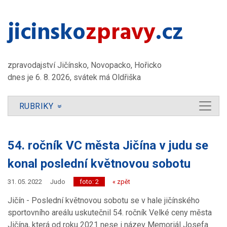
jicinsko​
zpravy
.cz
zpravodajství Jičínsko, Novopacko, Hořicko
dnes je 6. 8. 2026, svátek má Oldřiška
RUBRIKY
»
54. ročník VC města Jičína v judu se
konal poslední květnovou sobotu
31. 05. 2022
Judo
foto: 2
« zpět
Jičín - Poslední květnovou sobotu se v hale jičínského
sportovního areálu uskutečnil 54. ročník Velké ceny města
Jičína, která od roku 2021 nese i název Memoriál Josefa