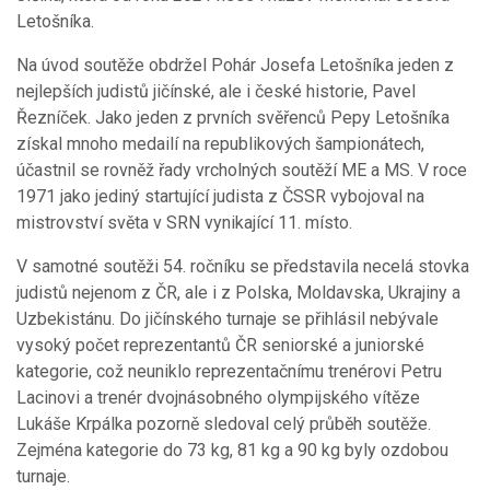
Letošníka.
Na úvod soutěže obdržel Pohár Josefa Letošníka jeden z
nejlepších judistů jičínské, ale i české historie, Pavel
Řezníček. Jako jeden z prvních svěřenců Pepy Letošníka
získal mnoho medailí na republikových šampionátech,
účastnil se rovněž řady vrcholných soutěží ME a MS. V roce
1971 jako jediný startující judista z ČSSR vybojoval na
mistrovství světa v SRN vynikající 11. místo.
V samotné soutěži 54. ročníku se představila necelá stovka
judistů nejenom z ČR, ale i z Polska, Moldavska, Ukrajiny a
Uzbekistánu. Do jičínského turnaje se přihlásil nebývale
vysoký počet reprezentantů ČR seniorské a juniorské
kategorie, což neuniklo reprezentačnímu trenérovi Petru
Lacinovi a trenér dvojnásobného olympijského vítěze
Lukáše Krpálka pozorně sledoval celý průběh soutěže.
Zejména kategorie do 73 kg, 81 kg a 90 kg byly ozdobou
turnaje.