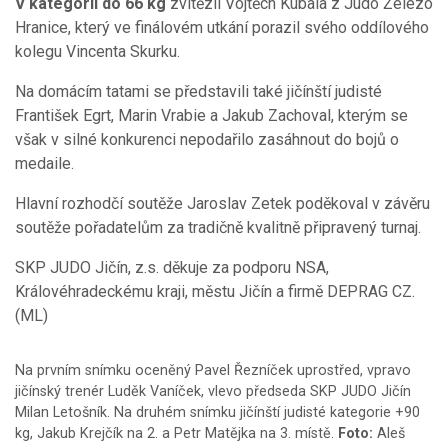
V kategorii do 66 kg
zvítězil Vojtěch Kubala z Judo Železo
Hranice, který ve finálovém utkání porazil svého oddílového
kolegu Vincenta Skurku.
Na domácím tatami se představili také jičínští judisté
František Egrt, Marin Vrabie a Jakub Zachoval, kterým se
však v silné konkurenci nepodařilo zasáhnout do bojů o
medaile.
Hlavní rozhodčí soutěže Jaroslav Zetek poděkoval v závěru
soutěže pořadatelům za tradičně kvalitně připravený turnaj.
SKP JUDO Jičín, z.s. děkuje za podporu NSA,
Královéhradeckému kraji, městu Jičín a firmě DEPRAG CZ.
(ML)
Na prvním snímku oceněný Pavel Řezníček uprostřed, vpravo
jičínský trenér Luděk Vaníček, vlevo předseda SKP JUDO Jičín
Milan Letošník. Na druhém snímku jičínští judisté kategorie +90
kg, Jakub Krejčík na 2. a Petr Matějka na 3. místě.
Foto:
Aleš