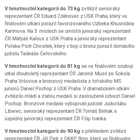
V hmotnostní kategorii do 73 kg
zvítězil seniorský
reprezentant ČR Eduard Zděnovec z USK Praha, který ve
finálovém utkání porazil favorizovaného Uzbeka Khusnidina
Karimova. Na 3. místech se umístili juniorský reprezentant
ČR Matyáš Kalous z USK Praha a juniorský reprezentant
Polska Piotr Chvistek, který v boji o bronz porazil domácího
judistu Tadeáše Čeřovského.
V hmotnostní kategorii do 81 kg
se ve finálovém souboji
utkal dlouholetý reprezentant ČR Jaromír Musil ze Sokola
Praha Vršovice a bronzový medailista z loňského MS
juniorů Daniel Pochop z USK Praha. V dramatickém utkání
zvítězilo mládí a zlatou medaili si zaslouženě odvezl Daniel
Pochop. Bronzové medaile vybojovali judisté Judoclubu
Liberec, seniorský reprezentant ČR Tomáš Binhak a
úspěšný juniorský reprezentant ČR Filip Ivanka.
V hmotnostní kategorii do 90 kg
s přehledem zvítězil
reprezentant ČR Jiří Petr z SKKP Brno, který ve finálovém