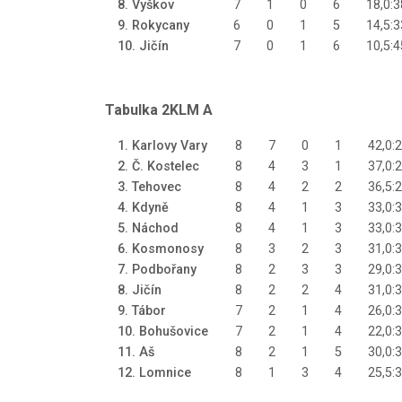
8. Vyškov
7
1
0
6
18,0:3
9. Rokycany
6
0
1
5
14,5:3
10. Jičín
7
0
1
6
10,5:4
Tabulka 2KLM A
1. Karlovy Vary
8
7
0
1
42,0:2
2. Č. Kostelec
8
4
3
1
37,0:2
3. Tehovec
8
4
2
2
36,5:2
4. Kdyně
8
4
1
3
33,0:3
5. Náchod
8
4
1
3
33,0:3
6. Kosmonosy
8
3
2
3
31,0:3
7. Podbořany
8
2
3
3
29,0:3
8. Jičín
8
2
2
4
31,0:3
9. Tábor
7
2
1
4
26,0:3
10. Bohušovice
7
2
1
4
22,0:3
11. Aš
8
2
1
5
30,0:3
12. Lomnice
8
1
3
4
25,5:3