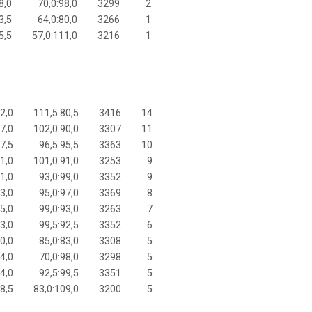
8,0
70,0:98,0
3299
2
3,5
64,0:80,0
3266
1
5,5
57,0:111,0
3216
1
2,0
111,5:80,5
3416
14
7,0
102,0:90,0
3307
11
7,5
96,5:95,5
3363
10
1,0
101,0:91,0
3253
9
1,0
93,0:99,0
3352
9
3,0
95,0:97,0
3369
8
5,0
99,0:93,0
3263
7
3,0
99,5:92,5
3352
6
0,0
85,0:83,0
3308
5
4,0
70,0:98,0
3298
5
4,0
92,5:99,5
3351
5
8,5
83,0:109,0
3200
5