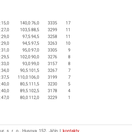
:15,0
140,0:76,0
3335
17
:27,0
103,5:88,5
3299
11
:29,0
97,5:94,5
3258
11
:29,0
94,5:97,5
3263
10
:31,0
95,0:97,0
3305
9
:29,5
102,0:90,0
3276
8
:33,0
93,0:99,0
3157
8
:34,0
90,5:101,5
3267
7
:37,5
110,0:106,0
3199
7
:40,0
80,5:111,5
3230
5
:40,0
89,5:102,5
3178
4
:47,0
80,0:112,0
3229
1
 s. r. o., Husova 152, Jičín |
kontakty