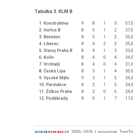
Tabulka 3. KLM B
1. Konstruktiva
9
8
1
0
57,0
2. Hořice B
8
5
1
2
37,0
3. Benešov
8
5
1
2
35,0
4. Liberec
8
4
2
2
35,0
5. Slavoj Praha B
8
4
1
3
33,0
6. Kolín
8
4
0
4
34,5
7. Vrchlabí
8
4
0
4
31,0
8. Česká Lípa
8
3
1
4
30,0
9. Vysoké Mýto
9
3
1
5
34,5
10. Pardubice
8
2
1
5
24,0
11. Žižkov Praha
8
2
0
6
24,0
12. Poděbrady
8
0
1
7
17,0
jicinsko
zpravy
.cz
2005–2026 | provozuje TomTour,