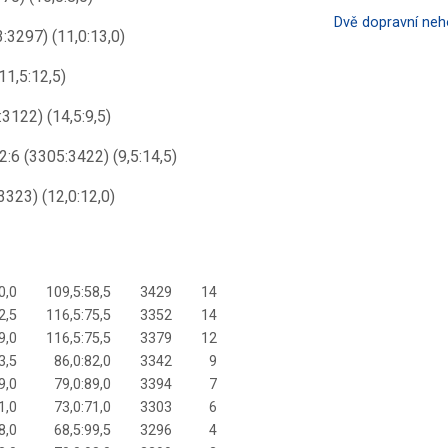
Dvě dopravní ne
:3297) (11,0:13,0)
11,5:12,5)
3122) (14,5:9,5)
2:6 (3305:3422) (9,5:14,5)
323) (12,0:12,0)
0,0
109,5:58,5
3429
14
2,5
116,5:75,5
3352
14
9,0
116,5:75,5
3379
12
3,5
86,0:82,0
3342
9
9,0
79,0:89,0
3394
7
1,0
73,0:71,0
3303
6
8,0
68,5:99,5
3296
4