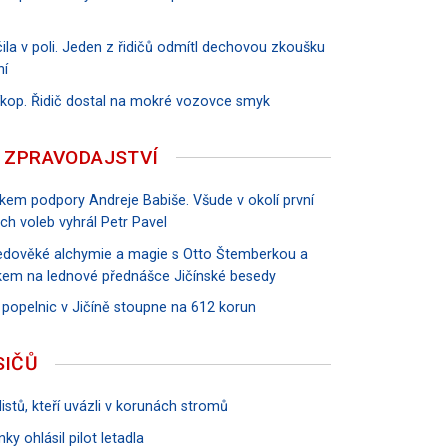
ila v poli. Jeden z řidičů odmítl dechovou zkoušku
ní
říkop. Řidič dostal na mokré vozovce smyk
 ZPRAVODAJSTVÍ
vkem podpory Andreje Babiše. Všude v okolí první
ch voleb vyhrál Petr Pavel
tředověké alchymie a magie s Otto Štemberkou a
em na lednové přednášce Jičínské besedy
 popelnic v Jičíně stoupne na 612 korun
SIČŮ
istů, kteří uvázli v korunách stromů
ky ohlásil pilot letadla