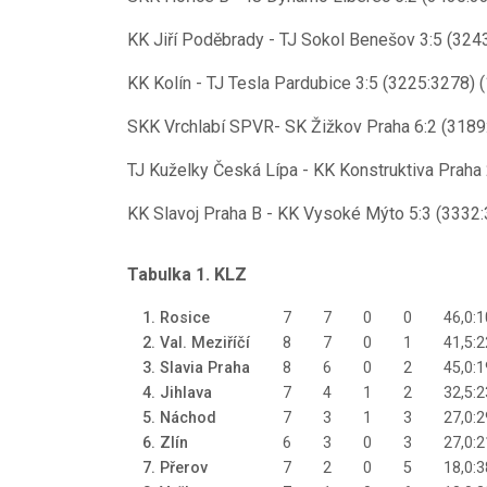
KK Jiří Poděbrady - TJ Sokol Benešov 3:5 (3243
KK Kolín - TJ Tesla Pardubice 3:5 (3225:3278) (
SKK Vrchlabí SPVR- SK Žižkov Praha 6:2 (3189:
TJ Kuželky Česká Lípa - KK Konstruktiva Praha 
KK Slavoj Praha B - KK Vysoké Mýto 5:3 (3332:3
Tabulka 1. KLZ
1. Rosice
7
7
0
0
46,0:1
2. Val. Meziříčí
8
7
0
1
41,5:2
3. Slavia Praha
8
6
0
2
45,0:1
4. Jihlava
7
4
1
2
32,5:2
5. Náchod
7
3
1
3
27,0:2
6. Zlín
6
3
0
3
27,0:2
7. Přerov
7
2
0
5
18,0:3