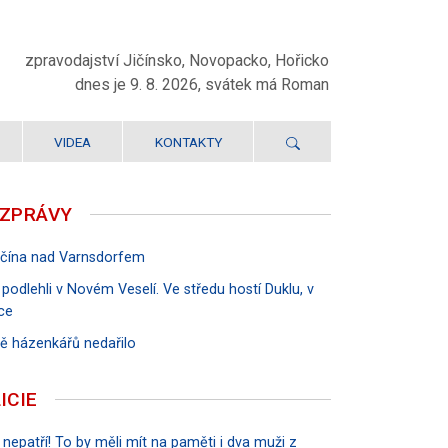
zpravodajství Jičínsko, Novopacko, Hořicko
dnes je 9. 8. 2026, svátek má Roman
VIDEA
KONTAKTY
 ZPRÁVY
Jičína nad Varnsdorfem
 podlehli v Novém Veselí. Ve středu hostí Duklu, v
ce
rvě házenkářů nedařilo
ICIE
 nepatří! To by měli mít na paměti i dva muži z