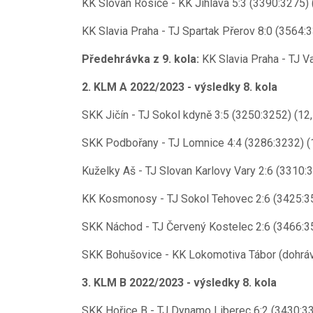
KK Slovan Rosice - KK Jihlava 5:3 (3390:3275) 
KK Slavia Praha - TJ Spartak Přerov 8:0 (3564:3
Předehrávka z 9. kola:
KK Slavia Praha - TJ V
2. KLM A 2022/2023 - výsledky 8. kola
SKK Jičín - TJ Sokol kdyně 3:5 (3250:3252) (12,
SKK Podbořany - TJ Lomnice 4:4 (3286:3232) (1
Kuželky Aš - TJ Slovan Karlovy Vary 2:6 (3310:3
KK Kosmonosy - TJ Sokol Tehovec 2:6 (3425:35
SKK Náchod - TJ Červený Kostelec 2:6 (3466:35
SKK Bohušovice - KK Lokomotiva Tábor (dohráv
3. KLM B 2022/2023 - výsledky 8. kola
SKK Hořice B - TJ Dynamo Liberec 6:2 (3430:337