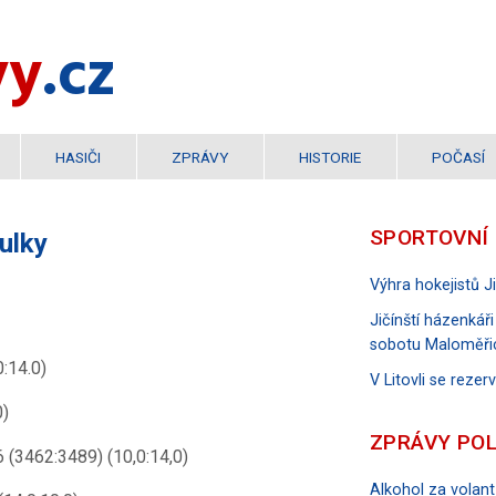
vy
.cz
HASIČI
ZPRÁVY
HISTORIE
POČASÍ
SPORTOVNÍ
ulky
Výhra hokejistů 
Jičínští házenkáři
sobotu Maloměři
:14.0)
V Litovli se reze
0)
ZPRÁVY POL
 (3462:3489) (10,0:14,0)
Alkohol za volant