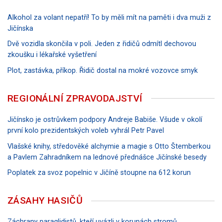
Alkohol za volant nepatří! To by měli mít na paměti i dva muži z
Jičínska
Dvě vozidla skončila v poli. Jeden z řidičů odmítl dechovou
zkoušku i lékařské vyšetření
Plot, zastávka, příkop. Řidič dostal na mokré vozovce smyk
REGIONÁLNÍ ZPRAVODAJSTVÍ
Jičínsko je ostrůvkem podpory Andreje Babiše. Všude v okolí
první kolo prezidentských voleb vyhrál Petr Pavel
Vlašské knihy, středověké alchymie a magie s Otto Štemberkou
a Pavlem Zahradníkem na lednové přednášce Jičínské besedy
Poplatek za svoz popelnic v Jičíně stoupne na 612 korun
ZÁSAHY HASIČŮ
Záchrany paraglidistů, kteří uvázli v korunách stromů