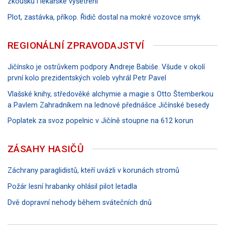
zkoušku i lékařské vyšetření
Plot, zastávka, příkop. Řidič dostal na mokré vozovce smyk
REGIONÁLNÍ ZPRAVODAJSTVÍ
Jičínsko je ostrůvkem podpory Andreje Babiše. Všude v okolí
první kolo prezidentských voleb vyhrál Petr Pavel
Vlašské knihy, středověké alchymie a magie s Otto Štemberkou
a Pavlem Zahradníkem na lednové přednášce Jičínské besedy
Poplatek za svoz popelnic v Jičíně stoupne na 612 korun
ZÁSAHY HASIČŮ
Záchrany paraglidistů, kteří uvázli v korunách stromů
Požár lesní hrabanky ohlásil pilot letadla
Dvě dopravní nehody během svátečních dnů