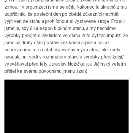
zimou. I v organizaci jsme se učili. Nakonec ta ukrutná zima
zapříčinila, že poslední den po obědě zákazníci nechtěli
vyjít ven ze stanu a prohlídnout si vystavené stroje. Prosili
jsme je, aby šli alespoň k oknům stanu, a my necháme
výrobky předjet s výkladem ve stanu. A to byl ten impulz, že
jsme již druhý stan postavili na konci srpna a lidi už
neprovázíme mezi staticky vystavenými stroji, ale zcela
naopak, oni sedí v rozhrnutém stanu a výrobky předjíždějí,“
vysvětloval před lety Jaroslav Nožička, jak Jičínský veletrh
přišel ke svému původnímu jménu. (zan)