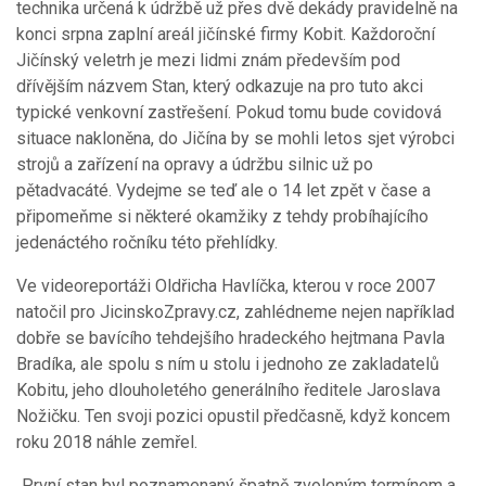
technika určená k údržbě už přes dvě dekády pravidelně na
konci srpna zaplní areál jičínské firmy Kobit. Každoroční
Jičínský veletrh je mezi lidmi znám především pod
dřívějším názvem Stan, který odkazuje na pro tuto akci
typické venkovní zastřešení. Pokud tomu bude covidová
situace nakloněna, do Jičína by se mohli letos sjet výrobci
strojů a zařízení na opravy a údržbu silnic už po
pětadvacáté. Vydejme se teď ale o 14 let zpět v čase a
připomeňme si některé okamžiky z tehdy probíhajícího
jedenáctého ročníku této přehlídky.
Ve videoreportáži Oldřicha Havlíčka, kterou v roce 2007
natočil pro JicinskoZpravy.cz, zahlédneme nejen například
dobře se bavícího tehdejšího hradeckého hejtmana Pavla
Bradíka, ale spolu s ním u stolu i jednoho ze zakladatelů
Kobitu, jeho dlouholetého generálního ředitele Jaroslava
Nožičku. Ten svoji pozici opustil předčasně, když koncem
roku 2018 náhle zemřel.
„První stan byl poznamenaný špatně zvoleným termínem a