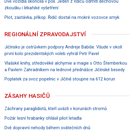
Dvě vozidla skončila v poli. Jeden z řidičů odmítl dechovou
zkoušku i lékařské vyšetření
Plot, zastávka, příkop. Řidič dostal na mokré vozovce smyk
REGIONÁLNÍ ZPRAVODAJSTVÍ
Jičínsko je ostrůvkem podpory Andreje Babiše. Všude v okolí
první kolo prezidentských voleb vyhrál Petr Pavel
Vlašské knihy, středověké alchymie a magie s Otto Štemberkou
a Pavlem Zahradníkem na lednové přednášce Jičínské besedy
Poplatek za svoz popelnic v Jičíně stoupne na 612 korun
ZÁSAHY HASIČŮ
Záchrany paraglidistů, kteří uvázli v korunách stromů
Požár lesní hrabanky ohlásil pilot letadla
Dvě dopravní nehody během svátečních dnů