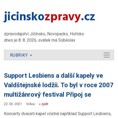
jicinsko​
zpravy
.cz
zpravodajství Jičínsko, Novopacko, Hořicko
dnes je 8. 8. 2026, svátek má Soběslav
RUBRIKY
»
Support Lesbiens a další kapely ve
Valdštejnské lodžii. To byl v roce 2007
multižánrový festival Připoj se
22. 03. 2021
Videa
« zpět
Koncerty dvaceti kapel včetně například Support Lesbiens,