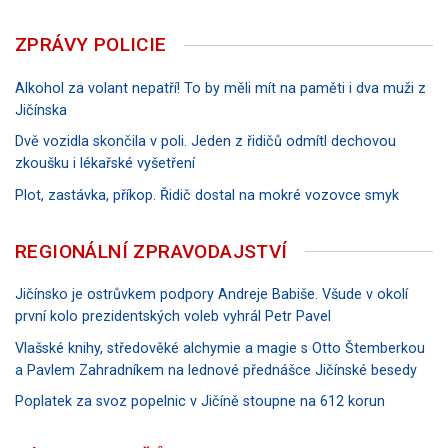
ZPRÁVY POLICIE
Alkohol za volant nepatří! To by měli mít na paměti i dva muži z
Jičínska
Dvě vozidla skončila v poli. Jeden z řidičů odmítl dechovou
zkoušku i lékařské vyšetření
Plot, zastávka, příkop. Řidič dostal na mokré vozovce smyk
REGIONÁLNÍ ZPRAVODAJSTVÍ
Jičínsko je ostrůvkem podpory Andreje Babiše. Všude v okolí
první kolo prezidentských voleb vyhrál Petr Pavel
Vlašské knihy, středověké alchymie a magie s Otto Štemberkou
a Pavlem Zahradníkem na lednové přednášce Jičínské besedy
Poplatek za svoz popelnic v Jičíně stoupne na 612 korun