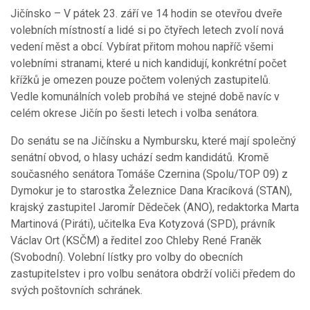
Jičínsko – V pátek 23. září ve 14 hodin se otevřou dveře
volebních místností a lidé si po čtyřech letech zvolí nová
vedení měst a obcí. Vybírat přitom mohou napříč všemi
volebními stranami, které u nich kandidují, konkrétní počet
křížků je omezen pouze počtem volených zastupitelů.
Vedle komunálních voleb probíhá ve stejné době navíc v
celém okrese Jičín po šesti letech i volba senátora.
Do senátu se na Jičínsku a Nymbursku, které mají společný
senátní obvod, o hlasy uchází sedm kandidátů. Kromě
současného senátora Tomáše Czernina (Spolu/TOP 09) z
Dymokur je to starostka Železnice Dana Kracíková (STAN),
krajský zastupitel Jaromír Dědeček (ANO), redaktorka Marta
Martinová (Piráti), učitelka Eva Kotyzová (SPD), právník
Václav Ort (KSČM) a ředitel zoo Chleby René Franěk
(Svobodní). Volební lístky pro volby do obecních
zastupitelstev i pro volbu senátora obdrží voliči předem do
svých poštovních schránek.