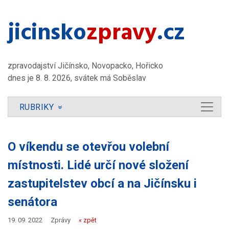
jicinsko​
zpravy
.cz
zpravodajství Jičínsko, Novopacko, Hořicko
dnes je 8. 8. 2026, svátek má Soběslav
RUBRIKY
»
O víkendu se otevřou volební
místnosti. Lidé určí nové složení
zastupitelstev obcí a na Jičínsku i
senátora
19. 09. 2022
Zprávy
« zpět