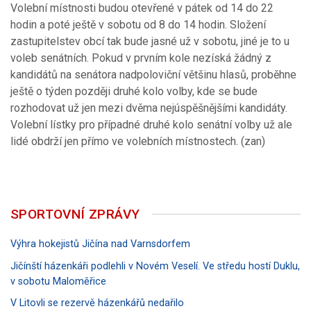
Volební místnosti budou otevřené v pátek od 14 do 22
hodin a poté ještě v sobotu od 8 do 14 hodin. Složení
zastupitelstev obcí tak bude jasné už v sobotu, jiné je to u
voleb senátních. Pokud v prvním kole nezíská žádný z
kandidátů na senátora nadpoloviční většinu hlasů, proběhne
ještě o týden později druhé kolo volby, kde se bude
rozhodovat už jen mezi dvěma nejúspěšnějšími kandidáty.
Volební lístky pro případné druhé kolo senátní volby už ale
lidé obdrží jen přímo ve volebních místnostech. (zan)
SPORTOVNÍ ZPRÁVY
Výhra hokejistů Jičína nad Varnsdorfem
Jičínští házenkáři podlehli v Novém Veselí. Ve středu hostí Duklu,
v sobotu Maloměřice
V Litovli se rezervě házenkářů nedařilo