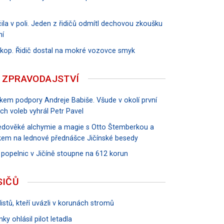
ila v poli. Jeden z řidičů odmítl dechovou zkoušku
ní
říkop. Řidič dostal na mokré vozovce smyk
 ZPRAVODAJSTVÍ
vkem podpory Andreje Babiše. Všude v okolí první
ch voleb vyhrál Petr Pavel
tředověké alchymie a magie s Otto Štemberkou a
em na lednové přednášce Jičínské besedy
 popelnic v Jičíně stoupne na 612 korun
SIČŮ
istů, kteří uvázli v korunách stromů
ky ohlásil pilot letadla