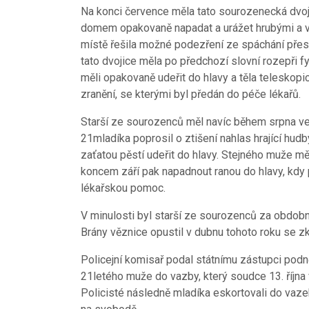
Na konci července měla tato sourozenecká dvoj
domem opakovaně napadat a urážet hrubými a vul
místě řešila možné podezření ze spáchání přestu
tato dvojice měla po předchozí slovní rozepři 
měli opakovaně udeřit do hlavy a těla telesko
zranění, se kterými byl předán do péče lékařů.
Starší ze sourozenců měl navíc během srpna ve
21mladíka poprosil o ztišení nahlas hrající hud
zaťatou pěstí udeřit do hlavy. Stejného muže m
koncem září pak napadnout ranou do hlavy, kdy
lékařskou pomoc.
V minulosti byl starší ze sourozenců za obdobno
Brány věznice opustil v dubnu tohoto roku se zk
Policejní komisař podal státnímu zástupci podn
21letého muže do vazby, který soudce 13. října
Policisté následně mladíka eskortovali do vaze