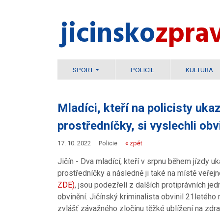
jicinsko​
zpra
SPORT
POLICIE
KULTURA
Mladíci, kteří na policisty uka
prostředníčky, si vyslechli obv
17. 10. 2022
Policie
« zpět
Jičín - Dva mladící, kteří v srpnu během jízdy uk
prostředníčky a následně ji také na místě veřej
ZDE)
, jsou podezřelí z dalších protiprávních jedn
obvinění. Jičínský kriminalista obvinil 21letéh
zvlášť závažného zločinu těžké ublížení na zdrav