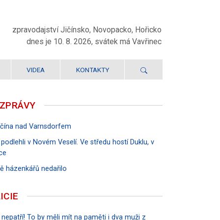
zpravodajství Jičínsko, Novopacko, Hořicko
dnes je 10. 8. 2026, svátek má Vavřinec
VIDEA
KONTAKTY
 ZPRÁVY
Jičína nad Varnsdorfem
 podlehli v Novém Veselí. Ve středu hostí Duklu, v
ce
rvě házenkářů nedařilo
ICIE
 nepatří! To by měli mít na paměti i dva muži z