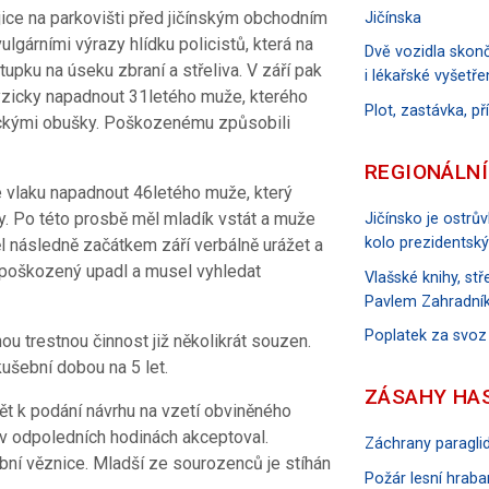
ice na parkovišti před jičínským obchodním
Jičínska
gárními výrazy hlídku policistů, která na
Dvě vozidla skonč
pku na úseku zbraní a střeliva. V září pak
i lékařské vyšetře
fyzicky napadnout 31letého muže, kterého
Plot, zastávka, p
pickými obušky. Poškozenému způsobili
REGIONÁLNÍ
 vlaku napadnout 46letého muže, který
by. Po této prosbě měl mladík vstát a muže
Jičínsko je ostrů
kolo prezidentský
ěl následně začátkem září verbálně urážet a
 poškozený upadl a musel vyhledat
Vlašské knihy, s
Pavlem Zahradník
Poplatek za svoz
u trestnou činnost již několikrát souzen.
ušební dobou na 5 let.
ZÁSAHY HA
ět k podání návrhu na vzetí obviněného
 v odpoledních hodinách akceptoval.
Záchrany paraglid
bní věznice. Mladší ze sourozenců je stíhán
Požár lesní hraban