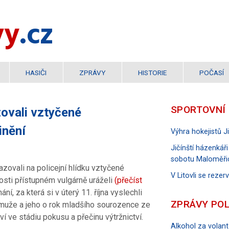
vy
.cz
HASIČI
ZPRÁVY
HISTORIE
POČASÍ
SPORTOVNÍ
zovali vztyčené
inění
Výhra hokejistů 
Jičínští házenkáři
sobotu Maloměři
azovali na policejní hlídku vztyčené
V Litovli se reze
nosti přístupném vulgárně uráželi
(přečíst
ání, za která si v úterý 11. října vyslechli
ZPRÁVY POL
o muže a jeho o rok mladšího sourozence ze
í ve stádiu pokusu a přečinu výtržnictví.
Alkohol za volant