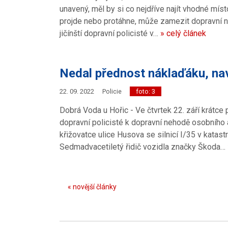
unavený, měl by si co nejdříve najít vhodné míst
projde nebo protáhne, může zamezit dopravní neh
jičínští dopravní policisté v…
» celý článek
Nedal přednost náklaďáku, naví
22. 09. 2022
Policie
foto: 3
Dobrá Voda u Hořic - Ve čtvrtek 22. září krátce po
dopravní policisté k dopravní nehodě osobního 
křižovatce ulice Husova se silnicí I/35 v katas
Sedmadvacetiletý řidič vozidla značky Škoda…
« novější články