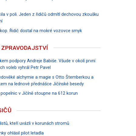
ila v poli. Jeden z řidičů odmítl dechovou zkoušku
ní
říkop. Řidič dostal na mokré vozovce smyk
 ZPRAVODAJSTVÍ
vkem podpory Andreje Babiše. Všude v okolí první
ch voleb vyhrál Petr Pavel
tředověké alchymie a magie s Otto Štemberkou a
em na lednové přednášce Jičínské besedy
 popelnic v Jičíně stoupne na 612 korun
SIČŮ
istů, kteří uvázli v korunách stromů
ky ohlásil pilot letadla