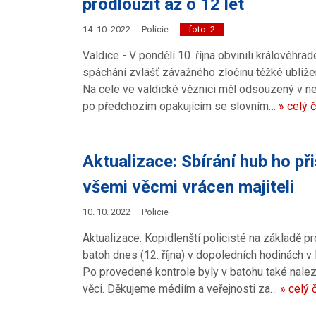
prodloužit až o 12 let
14. 10. 2022
Policie
foto: 2
Valdice - V pondělí 10. října obvinili královéhra
spáchání zvlášť závažného zločinu těžké ublíže
Na cele ve valdické věznici měl odsouzený v ne
po předchozím opakujícím se slovním…
» celý 
Aktualizace: Sbírání hub ho při
všemi věcmi vrácen majiteli
10. 10. 2022
Policie
Aktualizace: Kopidlenští policisté na základě 
batoh dnes (12. října) v dopoledních hodinách v
Po provedené kontrole byly v batohu také nal
věci. Děkujeme médiím a veřejnosti za…
» celý 