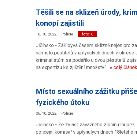
Těšili se na sklizeň úrody, krim
konopí zajistili
10. 10. 2022
Policie
foto: 6
Jičínsko - Září bývá časem sklizně nejen pro z
namísto pěstitelů v uplynulých dnech v okrese Ji
kriminalistům se podařilo u dvou pěstitelů zajis
na expertizu ke zjištění množství…
» celý článe
Místo sexuálního zážitku přišel
fyzického útoku
06. 10. 2022
Policie
Jičínsko - Ze zvlášť závažného zločinu loupež,
policejní komisař v uplynulých dnech 18letého mu