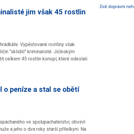
Dvě dopravní ne
inalisté jim však 45 rostlin
ahrádkáře. Vypěstované rostliny však
čín "sklidili" kriminalisté. Jičínským
tit celkem 45 rostlin konopí, které odeslali
k
 o peníze a stal se obětí
 spáchaného ve spolupachatelství, obvinil
že a jeho o dva roky starší přítelkyni. Na