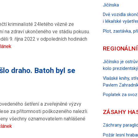
Jičínska
Dvě vozidla skonč
i lékařské vyšetře
dečtí kriminalisté 24letého vězně ze
Plot, zastávka, p
ní na zdraví ukončeného ve stádiu pokusu.
děli 9. října 2022 v odpoledních hodinách
článek
REGIONÁLNÍ
Jičínsko je ostrů
kolo prezidentský
šlo draho. Batoh byl se
Vlašské knihy, s
Pavlem Zahradník
Poplatek za svoz
provedeného šetření a zveřejněné výzvy
ZÁSAHY HA
 lese za přítomnosti poškozeného nalezli.
ezeny všechny oznamovatelem nahlášené
Záchrany paraglid
článek
Požár lesní hraban