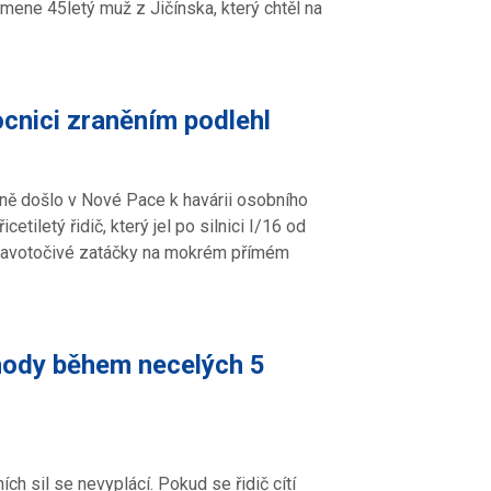
ene 45letý muž z Jičínska, který chtěl na
cnici zraněním podlehl
dině došlo v Nové Pace k havárii osobního
tiletý řidič, který jel po silnici I/16 od
pravotočivé zatáčky na mokrém přímém
hody během necelých 5
h sil se nevyplácí. Pokud se řidič cítí