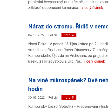
poslední červencový den zřejmě jen tak nezapom
základě doporučení kamaráda…
» celý článek
Náraz do stromu. Řidič v nemo
04. 10. 2022
Policie
foto: 4
Nová Paka - V pondělí 3. října krátce po 21. ho
vozidla značky Land Rover Discovery. Osmačtyřice
Kumburského Újezdu na Vrchovinu, po projetí 
úseku za křižovatkou s ulicí Na…
» celý článek
Na vině mikrospánek? Dvě ne
hodin
30. 09. 2022
Policie
foto: 5
Kumburský Újezd, Sobotka - Přeceňování vlastníc