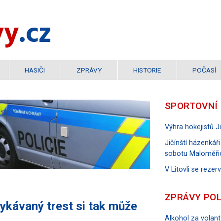
vy
.cz
HASIČI
ZPRÁVY
HISTORIE
POČASÍ
SPORTOVNÍ
Výhra hokejistů 
Jičínští házenkáři
sobotu Maloměři
V Litovli se reze
ZPRÁVY POL
ykávaný trest si tak může
Alkohol za volant