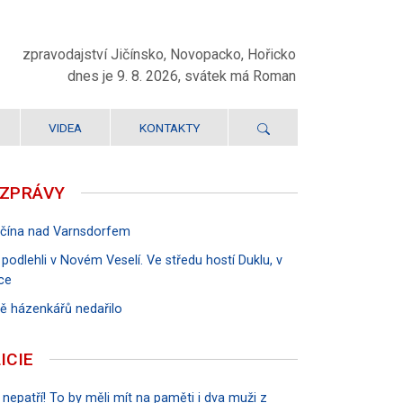
zpravodajství Jičínsko, Novopacko, Hořicko
dnes je 9. 8. 2026, svátek má Roman
VIDEA
KONTAKTY
 ZPRÁVY
Jičína nad Varnsdorfem
 podlehli v Novém Veselí. Ve středu hostí Duklu, v
ce
rvě házenkářů nedařilo
ICIE
 nepatří! To by měli mít na paměti i dva muži z