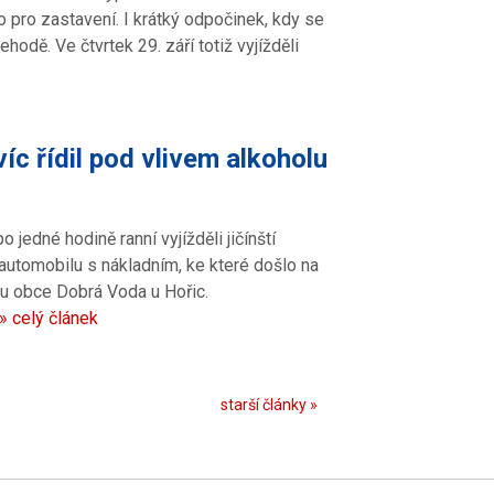
o pro zastavení. I krátký odpočinek, kdy se
odě. Ve čtvrtek 29. září totiž vyjížděli
c řídil pod vlivem alkoholu
 jedné hodině ranní vyjížděli jičínští
automobilu s nákladním, ke které došlo na
tru obce Dobrá Voda u Hořic.
» celý článek
starší články »