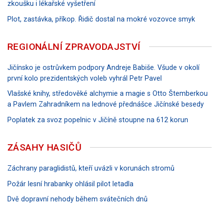
zkoušku i lékařské vyšetření
Plot, zastávka, příkop. Řidič dostal na mokré vozovce smyk
REGIONÁLNÍ ZPRAVODAJSTVÍ
Jičínsko je ostrůvkem podpory Andreje Babiše. Všude v okolí
první kolo prezidentských voleb vyhrál Petr Pavel
Vlašské knihy, středověké alchymie a magie s Otto Štemberkou
a Pavlem Zahradníkem na lednové přednášce Jičínské besedy
Poplatek za svoz popelnic v Jičíně stoupne na 612 korun
ZÁSAHY HASIČŮ
Záchrany paraglidistů, kteří uvázli v korunách stromů
Požár lesní hrabanky ohlásil pilot letadla
Dvě dopravní nehody během svátečních dnů