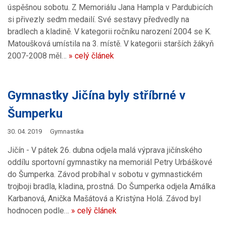
úspěšnou sobotu. Z Memoriálu Jana Hampla v Pardubicích
si přivezly sedm medailí. Své sestavy předvedly na
bradlech a kladině. V kategorii ročníku narození 2004 se K.
Matoušková umístila na 3. místě. V kategorii starších žákyň
2007-2008 měl…
» celý článek
Gymnastky Jičína byly stříbrné v
Šumperku
30. 04. 2019
Gymnastika
Jičín - V pátek 26. dubna odjela malá výprava jičínského
oddílu sportovní gymnastiky na memoriál Petry Urbáškové
do Šumperka. Závod probíhal v sobotu v gymnastickém
trojboji bradla, kladina, prostná. Do Šumperka odjela Amálka
Karbanová, Anička Mašátová a Kristýna Holá. Závod byl
hodnocen podle…
» celý článek