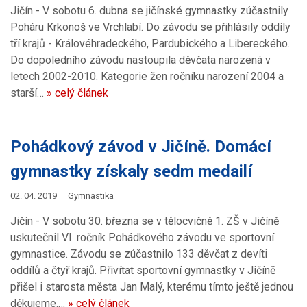
Jičín - V sobotu 6. dubna se jičínské gymnastky zúčastnily
Poháru Krkonoš ve Vrchlabí. Do závodu se přihlásily oddíly
tří krajů - Královéhradeckého, Pardubického a Libereckého.
Do dopoledního závodu nastoupila děvčata narozená v
letech 2002-2010. Kategorie žen ročníku narození 2004 a
starší…
» celý článek
Pohádkový závod v Jičíně. Domácí
gymnastky získaly sedm medailí
02. 04. 2019
Gymnastika
Jičín - V sobotu 30. března se v tělocvičně 1. ZŠ v Jičíně
uskutečnil VI. ročník Pohádkového závodu ve sportovní
gymnastice. Závodu se zúčastnilo 133 děvčat z devíti
oddílů a čtyř krajů. Přivítat sportovní gymnastky v Jičíně
přišel i starosta města Jan Malý, kterému tímto ještě jednou
děkujeme.…
» celý článek