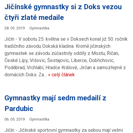
Jičínské gymnastky si z Doks vezou
čtyři zlaté medaile
28. 05. 2019
Gymnastika
Jičín - V sobotu 25. května se v Doksech konal již 50. ročník
tradičního závodu Dokská kladina. Kromě jičínských
gymnastek se závodu zúčastnily oddíly z Mostu, Říčan,
České Lípy, Vršovic, Šestajovic, Liberce, Dobřichovic,
Poděbrad, Vrchlabí, Hradce Králové, Jirčan a samozřejmě z
domácích Doks. Za…
» celý článek
Gymnastky mají sedm medailí z
Pardubic
06. 05. 2019
Gymnastika
Jičín - Jičínské sportovní gymnastky za sebou mají velmi