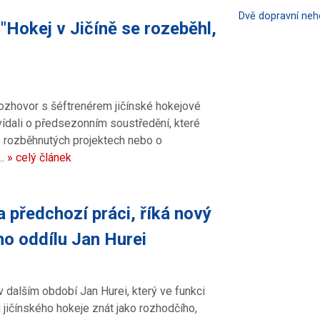
Dvě dopravní ne
"Hokej v Jičíně se rozeběhl,
ozhovor s šéftrenérem jičínské hokejové
ídali o předsezonním soustředění, které
 o rozběhnutých projektech nebo o
a…
» celý článek
 předchozí práci, říká nový
o oddílu Jan Hurei
 dalším období Jan Hurei, který ve funkci
i jičínského hokeje znát jako rozhodčího,