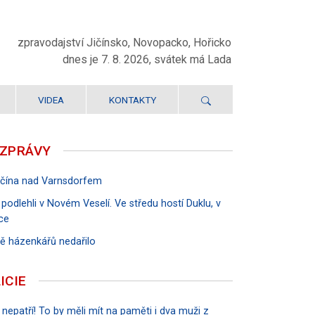
zpravodajství Jičínsko, Novopacko, Hořicko
dnes je 7. 8. 2026, svátek má Lada
VIDEA
KONTAKTY
 ZPRÁVY
Jičína nad Varnsdorfem
 podlehli v Novém Veselí. Ve středu hostí Duklu, v
ce
rvě házenkářů nedařilo
ICIE
 nepatří! To by měli mít na paměti i dva muži z