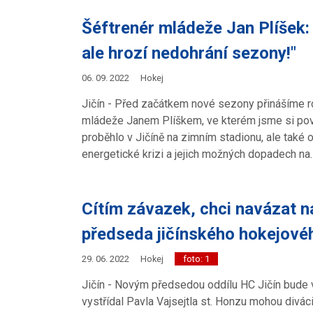
Šéftrenér mládeže Jan Plíšek: 
ale hrozí nedohrání sezony!"
06. 09. 2022
Hokej
Jičín - Před začátkem nové sezony přinášíme r
mládeže Janem Plíškem, ve kterém jsme si pov
proběhlo v Jičíně na zimním stadionu, ale také
energetické krizi a jejich možných dopadech n
Cítím závazek, chci navázat na
předseda jičínského hokejovéh
29. 06. 2022
Hokej
foto: 1
Jičín - Novým předsedou oddílu HC Jičín bude v
vystřídal Pavla Vajsejtla st. Honzu mohou divác