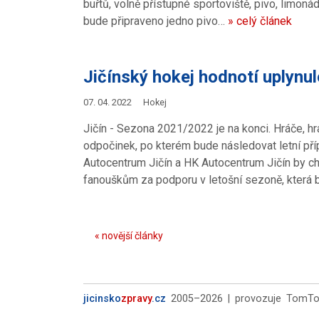
buřtů, volně přístupné sportoviště, pivo, limon
bude připraveno jedno pivo…
» celý článek
Jičínský hokej hodnotí uplynu
07. 04. 2022
Hokej
Jičín - Sezona 2021/2022 je na konci. Hráče, hrá
odpočinek, po kterém bude následovat letní pří
Autocentrum Jičín a HK Autocentrum Jičín by 
fanouškům za podporu v letošní sezoně, která
« novější články
jicinsko
zpravy
.cz
2005–2026 | provozuje TomTour,