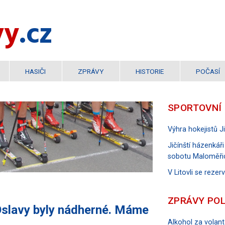
vy
.cz
HASIČI
ZPRÁVY
HISTORIE
POČASÍ
SPORTOVNÍ
Výhra hokejistů 
Jičínští házenkáři
sobotu Maloměři
V Litovli se reze
ZPRÁVY POL
Oslavy byly nádherné. Máme
Alkohol za volant