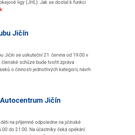
kejové ligy (JHL). Jak se dostal k funkci
ek
ubu Jičín
u Jičín se uskuteční 21. června od 19.00 v
m členské schůze bude tvořit zpráva
ků o činnosti jednotlivých kategorií, návrh
 Autocentrum Jičín
h děti na příjemné odpoledne na jičínské
16.00 do 21.00. Na účastníky čeká opékání