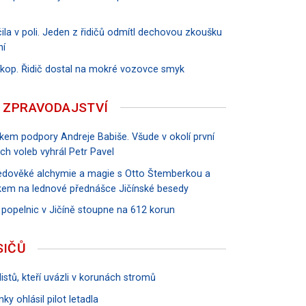
ila v poli. Jeden z řidičů odmítl dechovou zkoušku
ní
říkop. Řidič dostal na mokré vozovce smyk
 ZPRAVODAJSTVÍ
vkem podpory Andreje Babiše. Všude v okolí první
ch voleb vyhrál Petr Pavel
tředověké alchymie a magie s Otto Štemberkou a
em na lednové přednášce Jičínské besedy
 popelnic v Jičíně stoupne na 612 korun
SIČŮ
istů, kteří uvázli v korunách stromů
ky ohlásil pilot letadla