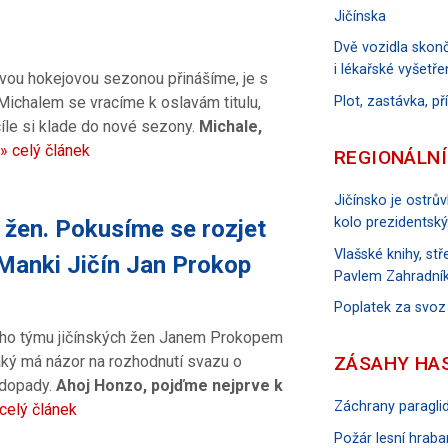
Jičínska
Dvě vozidla skonč
i lékařské vyšetře
ovou hokejovou sezonou přinášíme, je s
Plot, zastávka, p
ichalem se vracíme k oslavám titulu,
íle si klade do nové sezony.
Michale,
» celý článek
REGIONÁLNÍ
Jičínsko je ostrů
kolo prezidentský
e žen. Pokusíme se rozjet
Vlašské knihy, s
 Manki Jičín Jan Prokop
Pavlem Zahradník
Poplatek za svoz
vého týmu jičínských žen Janem Prokopem
ZÁSAHY HA
ký má názor na rozhodnutí svazu o
m dopady.
Ahoj Honzo, pojďme nejprve k
Záchrany paraglid
 celý článek
Požár lesní hraban