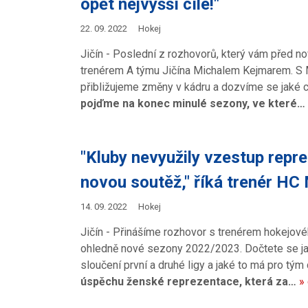
opět nejvyšší cíle!"
22. 09. 2022
Hokej
Jičín - Poslední z rozhovorů, který vám před n
trenérem A týmu Jičína Michalem Kejmarem. S M
přibližujeme změny v kádru a dozvíme se jaké c
pojďme na konec minulé sezony, ve které…
"Kluby nevyužily vzestup repr
novou soutěž," říká trenér HC
14. 09. 2022
Hokej
Jičín - Přinášíme rozhovor s trenérem hokejo
ohledně nové sezony 2022/2023. Dočtete se ja
sloučení první a druhé ligy a jaké to má pro tý
úspěchu ženské reprezentace, která za…
»