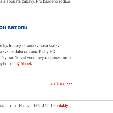
áda a spousta zábavy. Pro každého rodiče
lou sezonu
čky, trenéry i trenérky čeká krátký
prava na další sezonu. Kluby HC
chtěly poděkovat všem svým sponzorům a
 byla…
» celý článek
starší články »
 s. r. o., Husova 152, Jičín |
kontakty