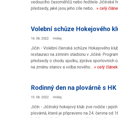
vedoucího časoměřičů nebo ředitele Jičínské ho
předsedy, jaké jsou jeho cíle nebo…
» celý člán
Volební schůze Hokejového kl
16. 06. 2022
Hokej
Jičín - Volební členská schůze Hokejového klub
restauraci na zimním stadionu v Jičíně. Progra
předsedy o chodu spolku, zpráva sportovních úse
na změnu stanov a volba nového…
» celý článek
Rodinný den na plovárně s HK
13. 06. 2022
Hokej
Jičín - Jičínský hokejový klub zve rodiče i jejic
plovárně, které je připraveno na 24. června od 