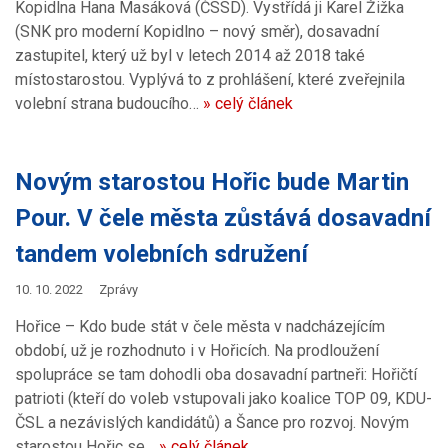
Kopidlna Hana Masáková (ČSSD). Vystřídá ji Karel Žižka
(SNK pro moderní Kopidlno – nový směr), dosavadní
zastupitel, který už byl v letech 2014 až 2018 také
místostarostou. Vyplývá to z prohlášení, které zveřejnila
volební strana budoucího…
» celý článek
Novým starostou Hořic bude Martin
Pour. V čele města zůstává dosavadní
tandem volebních sdružení
10. 10. 2022
Zprávy
Hořice – Kdo bude stát v čele města v nadcházejícím
období, už je rozhodnuto i v Hořicích. Na prodloužení
spolupráce se tam dohodli oba dosavadní partneři: Hořičtí
patrioti (kteří do voleb vstupovali jako koalice TOP 09, KDU-
ČSL a nezávislých kandidátů) a Šance pro rozvoj. Novým
starostou Hořic se…
» celý článek