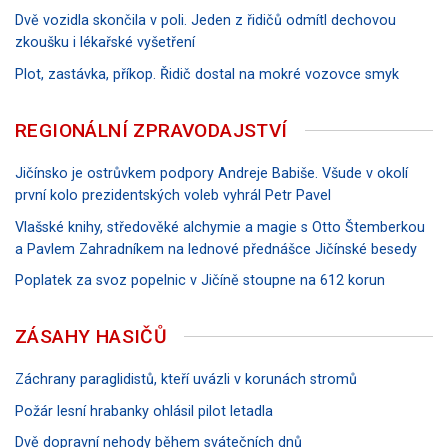
Dvě vozidla skončila v poli. Jeden z řidičů odmítl dechovou
zkoušku i lékařské vyšetření
Plot, zastávka, příkop. Řidič dostal na mokré vozovce smyk
REGIONÁLNÍ ZPRAVODAJSTVÍ
Jičínsko je ostrůvkem podpory Andreje Babiše. Všude v okolí
první kolo prezidentských voleb vyhrál Petr Pavel
Vlašské knihy, středověké alchymie a magie s Otto Štemberkou
a Pavlem Zahradníkem na lednové přednášce Jičínské besedy
Poplatek za svoz popelnic v Jičíně stoupne na 612 korun
ZÁSAHY HASIČŮ
Záchrany paraglidistů, kteří uvázli v korunách stromů
Požár lesní hrabanky ohlásil pilot letadla
Dvě dopravní nehody během svátečních dnů