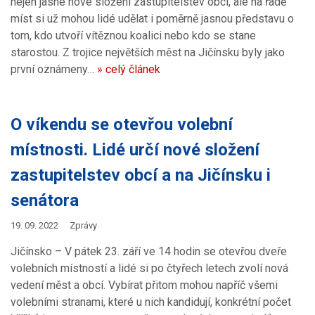
nejen jasné nové složení zastupitelstev obcí, ale na řadě
míst si už mohou lidé udělat i poměrně jasnou představu o
tom, kdo utvoří vítěznou koalici nebo kdo se stane
starostou. Z trojice největších měst na Jičínsku byly jako
první oznámeny…
» celý článek
O víkendu se otevřou volební
místnosti. Lidé určí nové složení
zastupitelstev obcí a na Jičínsku i
senátora
19. 09. 2022
Zprávy
Jičínsko – V pátek 23. září ve 14 hodin se otevřou dveře
volebních místností a lidé si po čtyřech letech zvolí nová
vedení měst a obcí. Vybírat přitom mohou napříč všemi
volebními stranami, které u nich kandidují, konkrétní počet