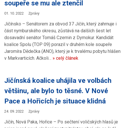
soupeře se mu ale ztenčil
01. 10. 2022
Zprávy
Jičínsko – Senátorem za obvod 37 Jičín, který zahrnuje i
část nymburského okresu, zůstává na dalších šest let
dosavadní senátor Tomáš Czernin z Dymokur. Kandidát
koalice Spolu (TOP 09) porazil v druhém kole soupeře
Jaromíra Dědečka (ANO), který je k trvalému pobytu hlášen
v Markvarticích. Ačkoli…
» celý článek
Jičínská koalice uhájila ve volbách
většinu, ale bylo to těsné. V Nové
Pace a Hořicích je situace klidná
24. 09. 2022
Zprávy
Jičín, Nová Paka, Hořice – Po sečtení voličských hlasů je