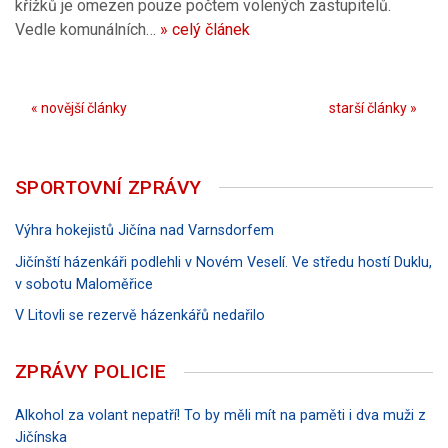
křížků je omezen pouze počtem volených zastupitelů.
Vedle komunálních…
» celý článek
« novější články
starší články »
SPORTOVNÍ ZPRÁVY
Výhra hokejistů Jičína nad Varnsdorfem
Jičínští házenkáři podlehli v Novém Veselí. Ve středu hostí Duklu,
v sobotu Maloměřice
V Litovli se rezervě házenkářů nedařilo
ZPRÁVY POLICIE
Alkohol za volant nepatří! To by měli mít na paměti i dva muži z
Jičínska