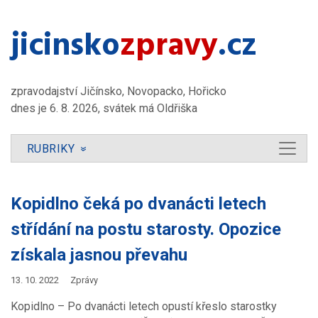
jicinsko​
zpravy
.cz
zpravodajství Jičínsko, Novopacko, Hořicko
dnes je 6. 8. 2026, svátek má Oldřiška
RUBRIKY
»
Kopidlno čeká po dvanácti letech
střídání na postu starosty. Opozice
získala jasnou převahu
13. 10. 2022
Zprávy
Kopidlno – Po dvanácti letech opustí křeslo starostky