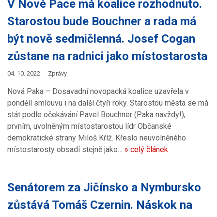
V Nové Pace má koalice rozhodnuto.
Starostou bude Bouchner a rada má
být nově sedmičlenná. Josef Cogan
zůstane na radnici jako místostarosta
04. 10. 2022
Zprávy
Nová Paka – Dosavadní novopacká koalice uzavřela v
pondělí smlouvu i na další čtyři roky. Starostou města se má
stát podle očekávání Pavel Bouchner (Paka navždy!),
prvním, uvolněným místostarostou lídr Občanské
demokratické strany Miloš Kříž. Křeslo neuvolněného
místostarosty obsadí stejně jako…
» celý článek
Senátorem za Jičínsko a Nymbursko
zůstává Tomáš Czernin. Náskok na