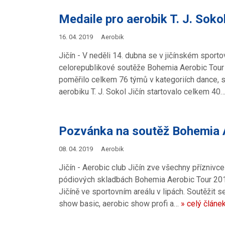
Medaile pro aerobik T. J. Sokol
16. 04. 2019
Aerobik
Jičín - V neděli 14. dubna se v jičínském sport
celorepublikové soutěže Bohemia Aerobic Tour 
poměřilo celkem 76 týmů v kategoriích dance, s
aerobiku T. J. Sokol Jičín startovalo celkem 40
Pozvánka na soutěž Bohemia A
08. 04. 2019
Aerobik
Jičín - Aerobic club Jičín zve všechny příznivc
pódiových skladbách Bohemia Aerobic Tour 2019
Jičíně ve sportovním areálu v lipách. Soutěžit s
show basic, aerobic show profi a…
» celý článe