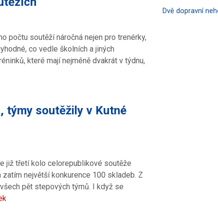
outěžích
Dvě dopravní ne
ho počtu soutěží náročná nejen pro trenérky,
hodné, co vedle školních a jiných
réninků, které mají nejméně dvakrát v týdnu,
, týmy soutěžily v Kutné
e již třetí kolo celorepublikové soutěže
 zatím největší konkurence 100 skladeb. Z
o všech pět stepových týmů. I když se
ek