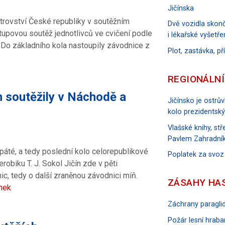
Jičínska
strovství České republiky v soutěžním
Dvě vozidla skonč
upovou soutěž jednotlivců ve cvičení podle
i lékařské vyšetře
. Do základního kola nastoupily závodnice z
Plot, zastávka, p
REGIONÁLNÍ
n soutěžily v Náchodě a
Jičínsko je ostrů
kolo prezidentský
Vlašské knihy, s
Pavlem Zahradník
páté, a tedy poslední kolo celorepublikové
Poplatek za svoz
obiku T. J. Sokol Jičín zde v pěti
c, tedy o další zraněnou závodnici míň.
ZÁSAHY HA
ánek
Záchrany paraglid
Požár lesní hraban