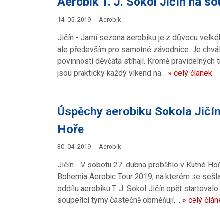
Aerobik T. J. Sokol Jičín na s
14. 05. 2019
Aerobik
Jičín - Jarní sezona aerobiku je z důvodu velké
ale především pro samotné závodnice. Je chvály
povinností děvčata stíhají. Kromě pravidelných t
jsou prakticky každý víkend na…
» celý článek
Úspěchy aerobiku Sokola Jičín
Hoře
30. 04. 2019
Aerobik
Jičín - V sobotu 27. dubna proběhlo v Kutné Hoř
Bohemia Aerobic Tour 2019, na kterém se sešla
oddílu aerobiku T. J. Sokol Jičín opět startoval
soupeřící týmy částečně obměňují,…
» celý člán