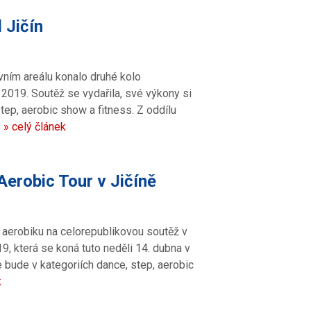
 Jičín
ovním areálu konalo druhé kolo
2019. Soutěž se vydařila, své výkony si
tep, aerobic show a fitness. Z oddílu
…
» celý článek
erobic Tour v Jičíně
e aerobiku na celorepublikovou soutěž v
, která se koná tuto neděli 14. dubna v
e bude v kategoriích dance, step, aerobic
k