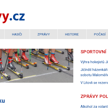
vy
.cz
HASIČI
ZPRÁVY
HISTORIE
POČASÍ
SPORTOVNÍ
Výhra hokejistů 
Jičínští házenkáři
sobotu Maloměři
V Litovli se reze
ZPRÁVY POL
ku
Alkohol za volant