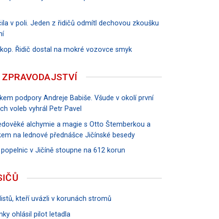
ila v poli. Jeden z řidičů odmítl dechovou zkoušku
ní
říkop. Řidič dostal na mokré vozovce smyk
 ZPRAVODAJSTVÍ
vkem podpory Andreje Babiše. Všude v okolí první
ch voleb vyhrál Petr Pavel
tředověké alchymie a magie s Otto Štemberkou a
em na lednové přednášce Jičínské besedy
 popelnic v Jičíně stoupne na 612 korun
SIČŮ
istů, kteří uvázli v korunách stromů
ky ohlásil pilot letadla