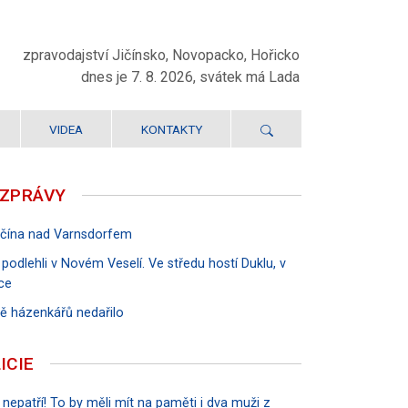
zpravodajství Jičínsko, Novopacko, Hořicko
dnes je 7. 8. 2026, svátek má Lada
VIDEA
KONTAKTY
 ZPRÁVY
Jičína nad Varnsdorfem
 podlehli v Novém Veselí. Ve středu hostí Duklu, v
ce
rvě házenkářů nedařilo
ICIE
 nepatří! To by měli mít na paměti i dva muži z