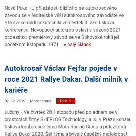
Nová Paka - U příležitosti blížícího se autokrosového
závodu se v ředitelské věži autokrosového závodiště ve
Štikovské rokli uskutečnila ve čtvrtek 3. září tisková
konference. Novopacký autokros oslaví v sezoně 2021
padesátku, premiérový závod se ve Štikovské rokli jel
počátkem listopadu 1971.…
» celý článek
Autokrosař Václav Fejfar pojede v
roce 2021 Rallye Dakar. Další milník v
kariéře
02. 12. 2019
Motorismus
foto: 2
Lužany - Ve čtvrtek 28. listopadu před polednem se v
prostorách firmy SHERLOG Technology, a. s., v Praze konala
tisková konference týmu Moto Racing Group u příležitosti
Rallye Dakar 2020. Šéf týmu a bývalý úspěšný motokrosař