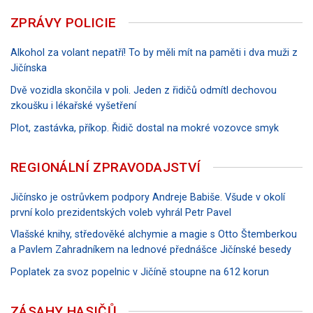
ZPRÁVY POLICIE
Alkohol za volant nepatří! To by měli mít na paměti i dva muži z
Jičínska
Dvě vozidla skončila v poli. Jeden z řidičů odmítl dechovou
zkoušku i lékařské vyšetření
Plot, zastávka, příkop. Řidič dostal na mokré vozovce smyk
REGIONÁLNÍ ZPRAVODAJSTVÍ
Jičínsko je ostrůvkem podpory Andreje Babiše. Všude v okolí
první kolo prezidentských voleb vyhrál Petr Pavel
Vlašské knihy, středověké alchymie a magie s Otto Štemberkou
a Pavlem Zahradníkem na lednové přednášce Jičínské besedy
Poplatek za svoz popelnic v Jičíně stoupne na 612 korun
ZÁSAHY HASIČŮ