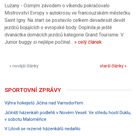
Lužany - Osmým závodem o víkendu pokračovalo
Mistrovství Evropy v autokrosu ve francouzském městečku
Saint Igny. Na start se postavilo celkem devadesát devět
jezdců bojujících o evropské body. Doplnila je ještě
dvanáctka domácích jezdců kategorie Grand Tourisme. V
Junior buggy si nejlépe počínal…
» celý článek
« novější články
starší články »
SPORTOVNÍ ZPRÁVY
Výhra hokejistů Jičína nad Varnsdorfem
Jičínští házenkáři podlehli v Novém Veselí. Ve středu hostí Duklu,
v sobotu Maloměřice
V Litovli se rezervě házenkářů nedařilo